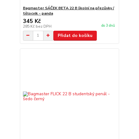
Bagmaster SÁČEK BETA 22 B školní na přezůvky /
tělocvik - panda
345 Kč
do 3 dnů
285 Kč
bez DPH
Přidat do košíku