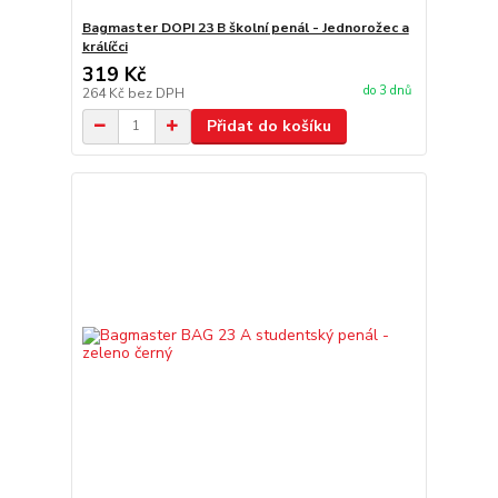
Bagmaster DOPI 23 B školní penál - Jednorožec a
králíčci
319 Kč
do 3 dnů
264 Kč
bez DPH
Přidat do košíku