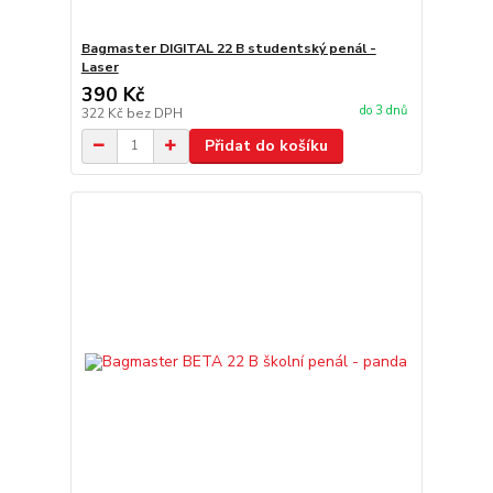
Bagmaster DIGITAL 22 B studentský penál -
Laser
390 Kč
do 3 dnů
322 Kč
bez DPH
Přidat do košíku