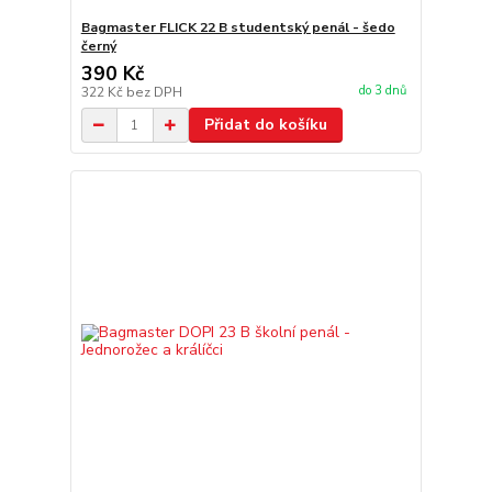
Bagmaster FLICK 22 B studentský penál - šedo
černý
390 Kč
do 3 dnů
322 Kč
bez DPH
Přidat do košíku