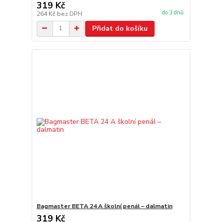
319 Kč
do 3 dnů
264 Kč
bez DPH
Přidat do košíku
Bagmaster BETA 24 A školní penál – dalmatin
319 Kč