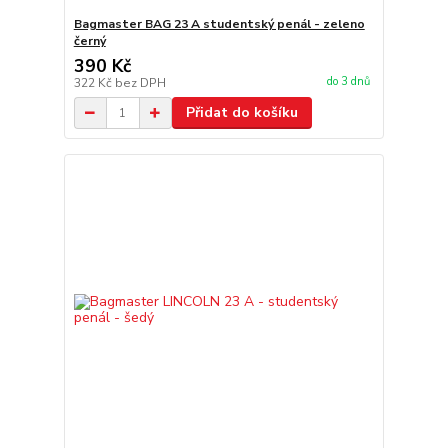
Bagmaster BAG 23 A studentský penál - zeleno
černý
390 Kč
do 3 dnů
322 Kč
bez DPH
Přidat do košíku