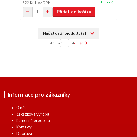
do 3 dnů
322 Kč
bez DPH
Přidat do košíku
Načíst další produkty (21)
strana
z 4
další
Informace pro zákazníky
O nás
Zakázková výroba
Kamenná prodejna
Kontakty
Doprava