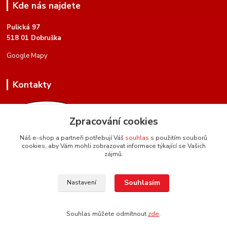
Kde nás najdete
Pulická 97
518 01 Dobruška
Google Mapy
Kontakty
Zpracování cookies
Náš e-shop a partneři potřebují Váš
souhlas
s použitím souborů
cookies, aby Vám mohli zobrazovat informace týkající se Vašich
+420 604 134 951
zájmů.
(Po-Pá, 8 - 17 hod.)
hartman.brasnarstvi@seznam.cz
Souhlasím
Nastavení
Souhlas můžete odmítnout
zde
.