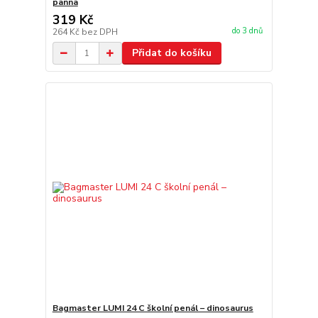
panna
319 Kč
do 3 dnů
264 Kč
bez DPH
Přidat do košíku
Bagmaster LUMI 24 C školní penál – dinosaurus