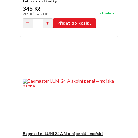
tělocvik - stíhačky
345 Kč
skladem
285 Kč
bez DPH
Přidat do košíku
Bagmaster LUMI 24 A školní penál – mořská