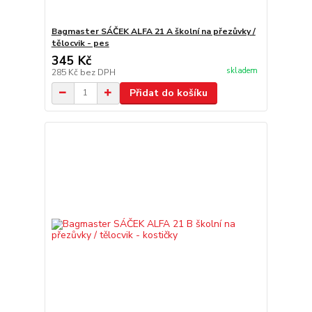
Bagmaster SÁČEK ALFA 21 A školní na přezůvky /
tělocvik - pes
345 Kč
skladem
285 Kč
bez DPH
Přidat do košíku