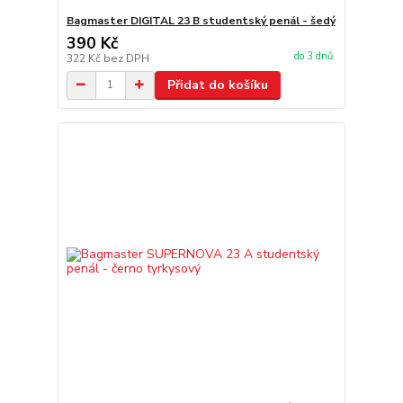
Bagmaster DIGITAL 23 B studentský penál - šedý
390 Kč
do 3 dnů
322 Kč
bez DPH
Přidat do košíku