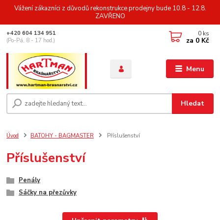
Vážení zákazníci z důvodů rekonstrukce prodejny bude 10.8 - 12.8.
ZAVŘENO
0
ks
+420 604 134 951
za
0 Kč
(Po-Pá, 8 - 17 hod.)
Menu
Hledat
Úvod
BATOHY - BAGMASTER
Příslušenství
Příslušenství
Penály
Sáčky na přezůvky