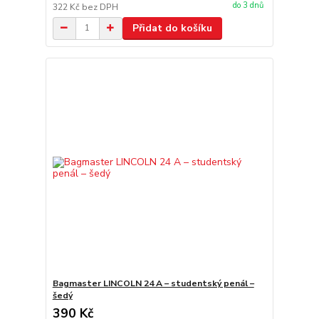
do 3 dnů
322 Kč
bez DPH
Přidat do košíku
Bagmaster LINCOLN 24 A – studentský penál –
šedý
390 Kč