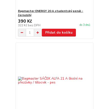
Bagmaster ENERGY 20 A studentský penál -
černobílý
390 Kč
do 3 dnů
322 Kč
bez DPH
Přidat do košíku