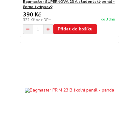
Bagmaster SUPERNOVA 23 A studentský penál -
černo tyrkysový
390 Kč
do 3 dnů
322 Kč
bez DPH
Přidat do košíku