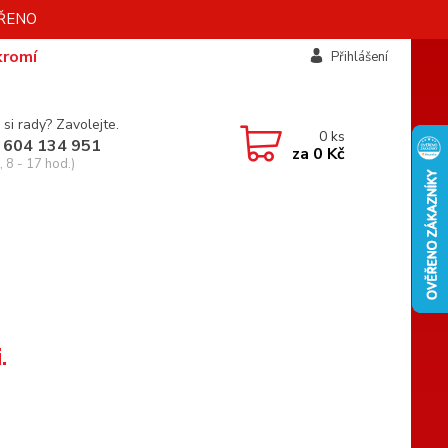
AVŘENO
kromí
Přihlášení
 si rady? Zavolejte.
0
ks
 604 134 951
za
0 Kč
 8 - 17 hod.)
.