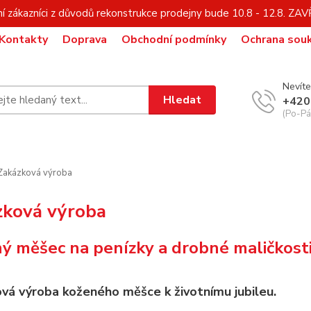
í zákazníci z důvodů rekonstrukce prodejny bude 10.8 - 12.8. Z
Kontakty
Doprava
Obchodní podmínky
Ochrana sou
Nevíte
Hledat
+420
(Po-Pá,
akázková výroba
zková výroba
ý měšec na penízky a drobné maličkosti
vá výroba koženého měšce k životnímu jubileu.