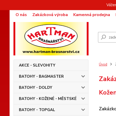
Vážen
O nás
Zakázková výroba
Kamenná prodejna
Úvod
Z
AKCE - SLEVOHITY
BATOHY - BAGMASTER
Zaká
BATOHY - DOLDY
Kožen
BATOHY - KOŽENÉ - MĚSTSKÉ
Zakázko
BATOHY - TOPGAL