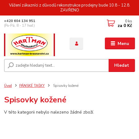
Vážení zákazníci z důvodů rekonstrukce prodejny bude 10.8 - 12.8.
ZAVŘENO
0
ks
+420 604 134 951
za
0 Kč
(Po-Pá, 8 - 17 hod.)
Menu
Hledat
Úvod
PÁNSKÉ TAŠKY
Spisovky kožené
Spisovky kožené
V této kategorii nebylo nalezeno žádné zboží.