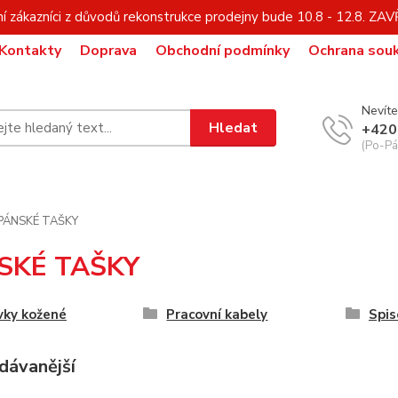
í zákazníci z důvodů rekonstrukce prodejny bude 10.8 - 12.8. Z
Kontakty
Doprava
Obchodní podmínky
Ochrana sou
Nevíte
Hledat
+420
(Po-Pá,
PÁNSKÉ TAŠKY
SKÉ TAŠKY
vky kožené
Pracovní kabely
Spis
dávanější