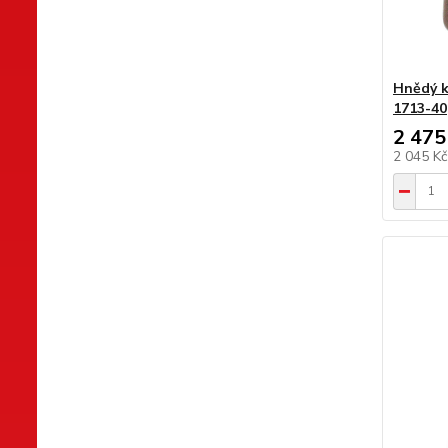
Hnědý k
1713-40
2 475
2 045 K