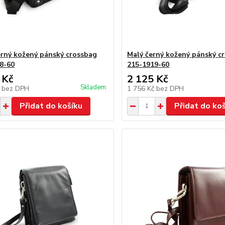
erný kožený pánský crossbag
Malý černý kožený pánský c
8-60
215-1919-60
 Kč
2 125 Kč
Skladem
č
bez DPH
1 756 Kč
bez DPH
Přidat do košíku
Přidat do ko