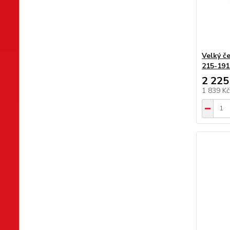
Velký č
215-191
2 225
1 839 K