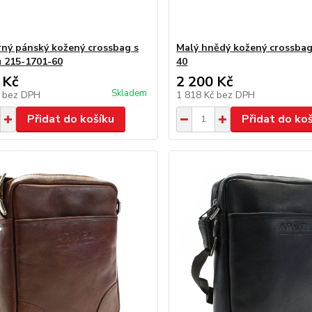
rný pánský kožený crossbag s
Malý hnědý kožený crossbag
 215-1701-60
40
 Kč
2 200 Kč
Skladem
č
bez DPH
1 818 Kč
bez DPH
Přidat do košíku
Přidat do ko