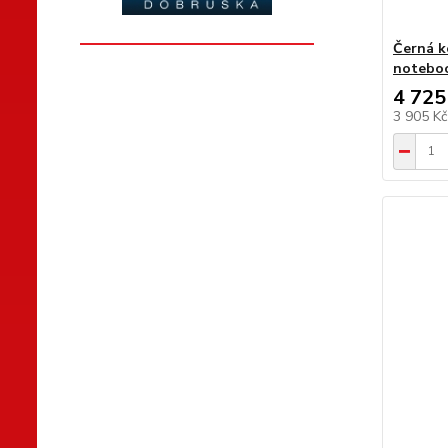
Černá k
noteboo
4 725
3 905 K