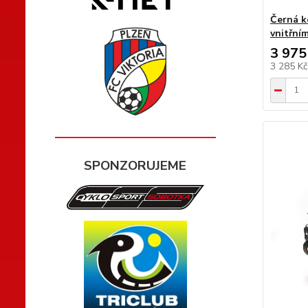
Černá k
vnitřní
3 975
3 285 K
SPONZORUJEME