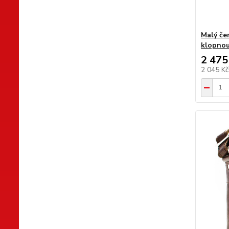
Malý če
klopnou
2 475
2 045 K