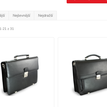
jší
Nejlevnější
Nejdražší
1-21 z 31