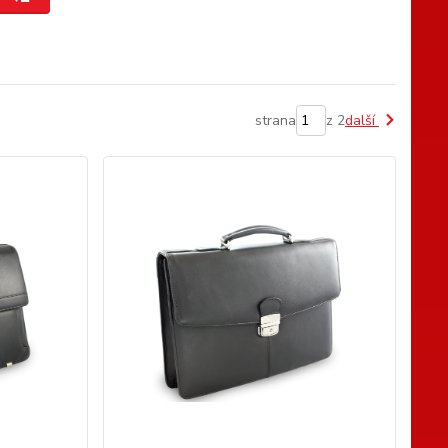
strana
z 2
další