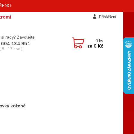
AVŘENO
kromí
Přihlášení
 si rady? Zavolejte.
0
ks
 604 134 951
za
0 Kč
 8 - 17 hod.)
ovky kožené