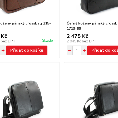
ožený pánský crossbag 215-
Černý kožený pánský crossb
1713-60
 Kč
2 475 Kč
Skladem
č
bez DPH
2 045 Kč
bez DPH
Přidat do košíku
Přidat do ko