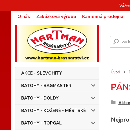
Vážen
O nás
Zakázková výroba
Kamenná prodejna
Úvod
AKCE - SLEVOHITY
PÁN
BATOHY - BAGMASTER
BATOHY - DOLDY
Akto
BATOHY - KOŽENÉ - MĚSTSKÉ
Nejpro
BATOHY - TOPGAL