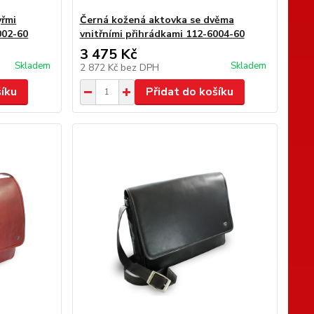
yřmi
Černá kožená aktovka se dvěma
002-60
vnitřními přihrádkami 112-6004-60
3 475 Kč
Skladem
Skladem
2 872 Kč
bez DPH
šíku
Přidat do košíku