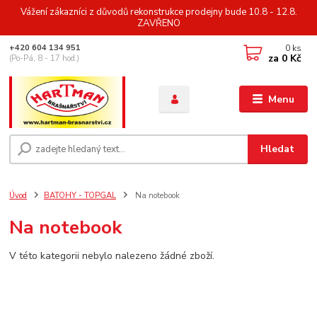
Vážení zákazníci z důvodů rekonstrukce prodejny bude 10.8 - 12.8.
ZAVŘENO
0
ks
+420 604 134 951
za
0 Kč
(Po-Pá, 8 - 17 hod.)
Menu
Hledat
Úvod
BATOHY - TOPGAL
Na notebook
Na notebook
V této kategorii nebylo nalezeno žádné zboží.