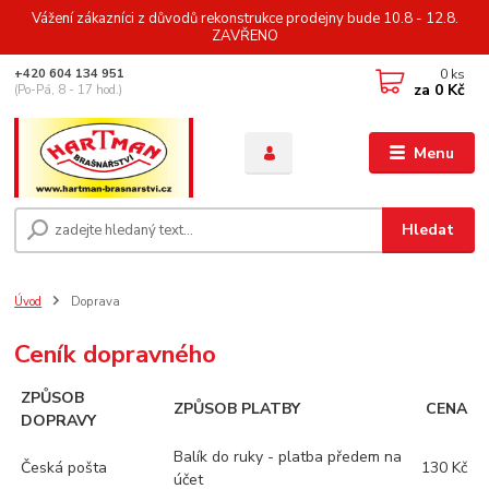
Vážení zákazníci z důvodů rekonstrukce prodejny bude 10.8 - 12.8.
ZAVŘENO
0
ks
+420 604 134 951
za
0 Kč
(Po-Pá, 8 - 17 hod.)
Menu
Hledat
Úvod
Doprava
Ceník dopravného
ZPŮSOB
ZPŮSOB PLATBY
CENA
DOPRAVY
Balík do ruky - platba předem na
Česká pošta
130 Kč
účet