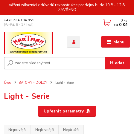
Vážení zákazníci z důvodů rekonstrukce prodejny bude 10.8 - 12.8.
ZAVŘENO
0
ks
+420 604 134 951
za
0 Kč
(Po-Pá, 8 - 17 hod.)
Menu
Hledat
Úvod
BATOHY - DOLDY
Light - Serie
Light - Serie
Upřesnit parametry
Nejnovější
Nejlevnější
Nejdražší