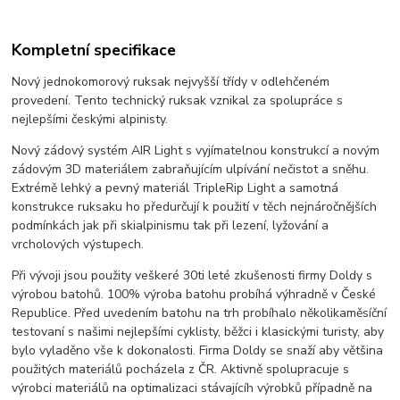
Kompletní specifikace
Nový jednokomorový ruksak nejvyšší třídy v odlehčeném
provedení. Tento technický ruksak vznikal za spolupráce s
nejlepšími českými alpinisty.
Nový zádový systém AIR Light s vyjímatelnou konstrukcí a novým
zádovým 3D materiálem zabraňujícím ulpívání nečistot a sněhu.
Extrémě lehký a pevný materiál TripleRip Light a samotná
konstrukce ruksaku ho předurčují k použití v těch nejnáročnějších
podmínkách jak při skialpinismu tak při lezení, lyžování a
vrcholových výstupech.
Při vývoji jsou použity veškeré 30ti leté zkušenosti firmy Doldy s
výrobou batohů. 100% výroba batohu probíhá výhradně v České
Republice. Před uvedením batohu na trh probíhalo několikaměsíční
testovaní s našimi nejlepšími cyklisty, běžci i klasickými turisty, aby
bylo vyladěno vše k dokonalosti. Firma Doldy se snaží aby většina
použitých materiálů pocházela z ČR. Aktivně spolupracuje s
výrobci materiálů na optimalizaci stávajícíh výrobků případně na