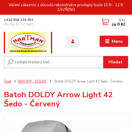
Vážení zákazníci z důvodů rekonstrukce prodejny bude 10.8 - 12.8.
ZAVŘENO
0
ks
+420 604 134 951
za
0 Kč
(Po-Pá, 8 - 17 hod.)
Menu
Hledat
Úvod
BATOHY - DOLDY
Batoh DOLDY Arrow Light 42 Šedo - Červený
Batoh DOLDY Arrow Light 42
Šedo - Červený