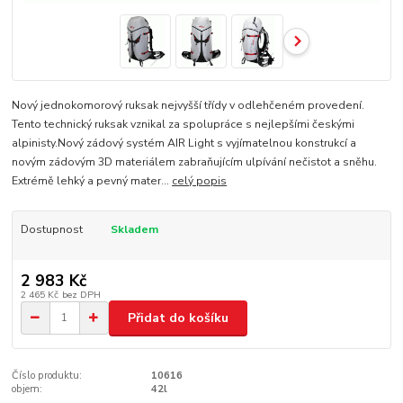
Nový jednokomorový ruksak nejvyšší třídy v odlehčeném provedení.
Tento technický ruksak vznikal za spolupráce s nejlepšími českými
alpinisty.Nový zádový systém AIR Light s vyjímatelnou konstrukcí a
novým zádovým 3D materiálem zabraňujícím ulpívání nečistot a sněhu.
Extrémě lehký a pevný mater...
celý popis
Dostupnost
Skladem
2 983 Kč
2 465 Kč
bez DPH
Přidat do košíku
Číslo produktu:
10616
objem:
42l