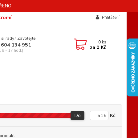
AVŘENO
kromí
Přihlášení
 si rady? Zavolejte.
0
ks
 604 134 951
za
0 Kč
 8 - 17 hod.)
Do
Kč
produkt