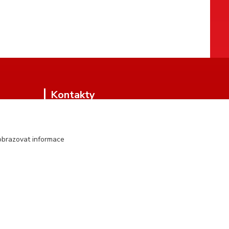
Kontakty
obrazovat informace
+420 604 134 951
(Po-Pá, 8 - 17 hod.)
hartman.brasnarstvi@seznam.cz