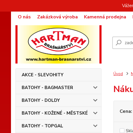
Vážen
O nás
Zakázková výroba
Kamenná prodejna
Úvod
AKCE - SLEVOHITY
Náku
BATOHY - BAGMASTER
BATOHY - DOLDY
Cena:
BATOHY - KOŽENÉ - MĚSTSKÉ
BATOHY - TOPGAL
Skl