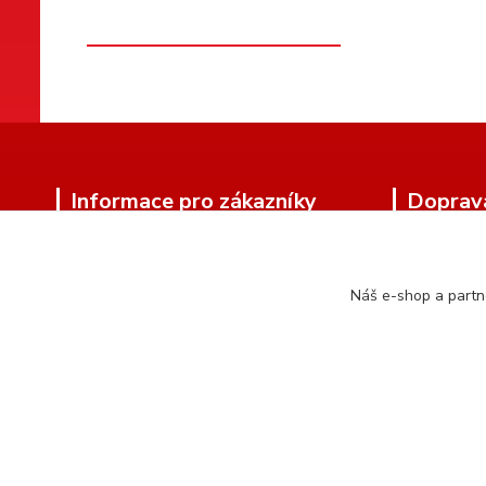
Informace pro zákazníky
Doprav
O nás
Doprava zd
Zakázková výroba
Náš e-shop a partn
Kamenná prodejna
Kontakty
Doprava
Obchodní podmínky
Ochrana soukromí