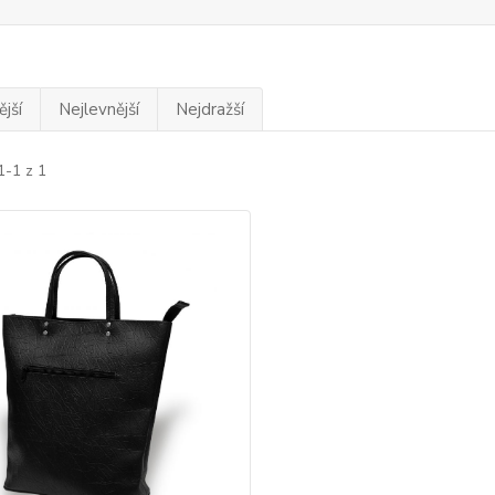
jší
Nejlevnější
Nejdražší
1-1 z 1