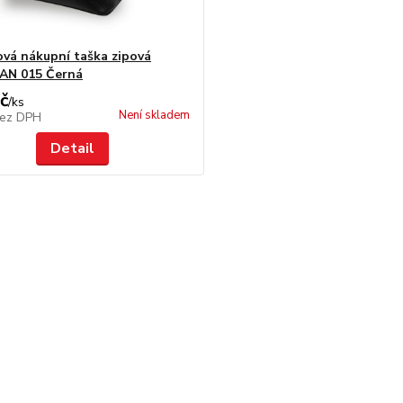
vá nákupní taška zipová
N 015 Černá
č
/
ks
Není skladem
ez DPH
Detail