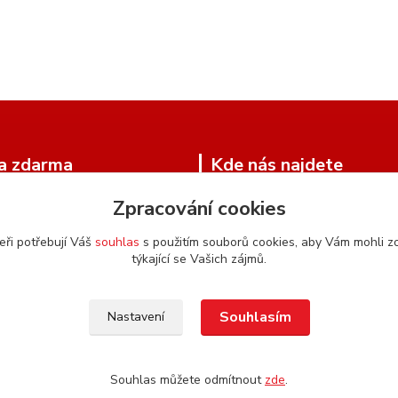
a zdarma
Kde nás najdete
Zpracování cookies
arma od 2500,- Kč
Pulická 97
518 01 Dobruška
eři potřebují Váš
souhlas
s použitím souborů cookies, aby Vám mohli z
týkající se Vašich zájmů.
Google Mapy
Souhlasím
Nastavení
Souhlas můžete odmítnout
zde
.