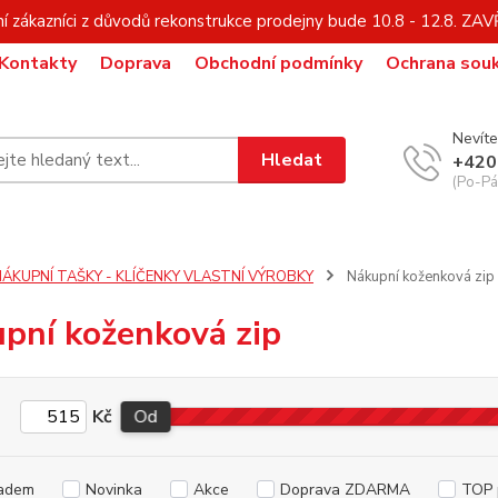
í zákazníci z důvodů rekonstrukce prodejny bude 10.8 - 12.8. Z
Kontakty
Doprava
Obchodní podmínky
Ochrana sou
Nevíte
Hledat
+420
(Po-Pá,
NÁKUPNÍ TAŠKY - KLÍČENKY VLASTNÍ VÝROBKY
Nákupní koženková zip
pní koženková zip
Kč
Od
adem
Novinka
Akce
Doprava ZDARMA
TOP 