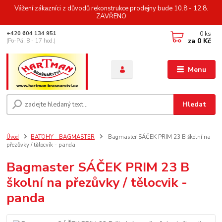
Vážení zákazníci z důvodů rekonstrukce prodejny bude 10.8 - 12.8.
ZAVŘENO
0
ks
+420 604 134 951
za
0 Kč
(Po-Pá, 8 - 17 hod.)
Menu
Hledat
Úvod
BATOHY - BAGMASTER
Bagmaster SÁČEK PRIM 23 B školní na
přezůvky / tělocvik - panda
Bagmaster SÁČEK PRIM 23 B
školní na přezůvky / tělocvik -
panda