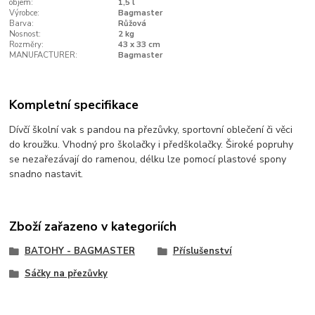
objem:
1,5 l
Výrobce:
Bagmaster
Barva:
Růžová
Nosnost:
2 kg
Rozměry:
43 x 33 cm
MANUFACTURER:
Bagmaster
Kompletní specifikace
Dívčí školní vak s pandou na přezůvky, sportovní oblečení či věci
do kroužku. Vhodný pro školačky i předškolačky. Široké popruhy
se nezařezávají do ramenou, délku lze pomocí plastové spony
snadno nastavit.
Zboží zařazeno v kategoriích
BATOHY - BAGMASTER
Příslušenství
Sáčky na přezůvky