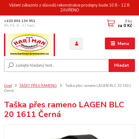
Vážení zákazníci z důvodů rekonstrukce prodejny bude 10.8 - 12.8.
ZAVŘENO
0
ks
+420 604 134 951
za
0 Kč
(Po-Pá, 8 - 17 hod.)
Menu
Hledat
Úvod
TAŠKY PŘES RAMENO
Taška přes rameno LAGEN BLC 20 1611
Černá
Taška přes rameno LAGEN BLC
20 1611 Černá