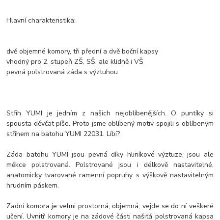
Hlavní charakteristika:
dvě objemné komory, tři přední a dvě boční kapsy
vhodný pro 2. stupeň ZŠ, SŠ, ale klidně i VŠ
pevná polstrovaná záda s výztuhou
Střih YUMI je jedním z našich nejoblíbenějších. O puntíky si
spousta děvčat píše. Proto jsme oblíbený motiv spojili s oblíbeným
střihem na batohu YUMI 22031. Líbí?
Záda batohu YUMI jsou pevná díky hliníkové výztuze, jsou ale
měkce polstrovaná. Polstrované jsou i délkově nastavitelné,
anatomicky tvarované ramenní popruhy s výškově nastavitelným
hrudním páskem.
Zadní komora je velmi prostorná, objemná, vejde se do ní veškeré
učení. Uvnitř komory je na zádové části našitá polstrovaná kapsa