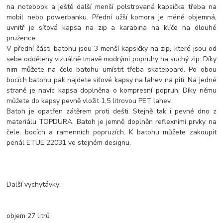
na notebook a ještě další menší polstrovaná kapsička třeba na
mobil nebo powerbanku. Přední užší komora je méně objemná,
uvnitř je síťová kapsa na zip a karabina na klíče na dlouhé
pružence.
V přední části batohu jsou 3 menší kapsičky na zip, které jsou od
sebe odděleny vizuálně tmavě modrými popruhy na suchý zip. Díky
nim můžete na čelo batohu umístit třeba skateboard. Po obou
bocích batohu pak najdete síťové kapsy na lahev na pití. Na jedné
straně je navíc kapsa doplněna o kompresní popruh. Díky němu
můžete do kapsy pevně vložit 1,5 litrovou PET lahev.
Batoh je opatřen zátěrem proti dešti. Stejně tak i pevné dno z
materiálu TOPDURA. Batoh je jemně doplněn reflexními prvky na
čele, bocích a ramenních popruzích. K batohu můžete zakoupit
penál ETUE 22031 ve stejném designu.
Další vychytávky:
objem 27 litrů