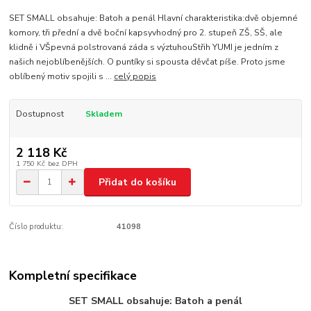
SET SMALL obsahuje: Batoh a penál Hlavní charakteristika:dvě objemné
komory, tři přední a dvě boční kapsyvhodný pro 2. stupeň ZŠ, SŠ, ale
klidně i VŠpevná polstrovaná záda s výztuhouStřih YUMI je jedním z
našich nejoblíbenějších. O puntíky si spousta děvčat píše. Proto jsme
oblíbený motiv spojili s ...
celý popis
Dostupnost
Skladem
2 118 Kč
1 750 Kč
bez DPH
Přidat do košíku
Číslo produktu:
41098
Kompletní specifikace
SET SMALL obsahuje: Batoh a penál