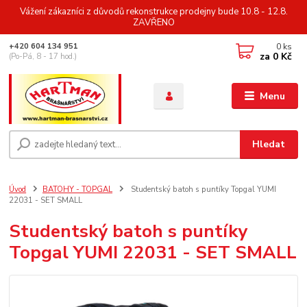
Vážení zákazníci z důvodů rekonstrukce prodejny bude 10.8 - 12.8.
ZAVŘENO
0
ks
+420 604 134 951
za
0 Kč
(Po-Pá, 8 - 17 hod.)
Menu
Hledat
Úvod
BATOHY - TOPGAL
Studentský batoh s puntíky Topgal YUMI
22031 - SET SMALL
Studentský batoh s puntíky
Topgal YUMI 22031 - SET SMALL