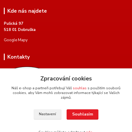
Kde nás najdete
Pulická 97
518 01 Dobruška
Google Mapy
Kontakty
Zpracování cookies
Náš e-shop a partneři potřebují Váš
souhlas
s použitím souborů
cookies, aby Vám mohli zobrazovat informace týkající se Vašich
+420 604 134 951
zájmů.
(Po-Pá, 8 - 17 hod.)
hartman.brasnarstvi@seznam.cz
Souhlasím
Nastavení