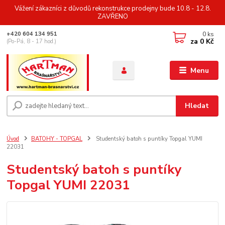
Vážení zákazníci z důvodů rekonstrukce prodejny bude 10.8 - 12.8.
ZAVŘENO
0
ks
+420 604 134 951
za
0 Kč
(Po-Pá, 8 - 17 hod.)
Menu
Hledat
Úvod
BATOHY - TOPGAL
Studentský batoh s puntíky Topgal YUMI
22031
Studentský batoh s puntíky
Topgal YUMI 22031