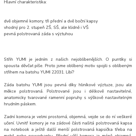
Hlavní charakteristika:
dvě objemné komory, tři přední a dvě boční kapsy
vhodný pro 2. stupeň ZŠ, SŠ, ale klidně i VŠ
pevná polstrovaná záda s výztuhou
Střih YUMI je jedním z našich nejoblíbenějších. O puntíky si
spousta děvčat píše. Proto jsme oblíbený motiv spojili s oblíbeným
střihem na batohu YUMI 22031. Líbí?
Záda batohu YUMI jsou pevná díky hliníkové výztuze, jsou ale
měkce polstrovaná. Polstrované jsou i délkově nastavitelné,
anatomicky tvarované ramenní popruhy s výškově nastavitelným
hrudním páskem.
Zadní komora je velmi prostorná, objemná, vejde se do ní veškeré
učení. Uvnitř komory je na zádové části našitá polstrovaná kapsa
na notebook a ještě další menší polstrovaná kapsička třeba na
mobil nebo powerbanku. Přední užší komora je méně objemná,