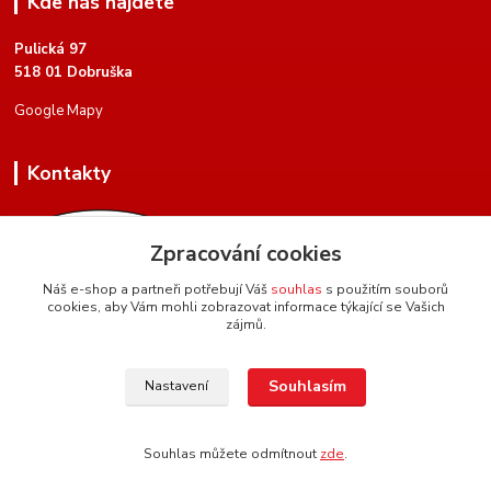
Kde nás najdete
Pulická 97
518 01 Dobruška
Google Mapy
Kontakty
Zpracování cookies
Náš e-shop a partneři potřebují Váš
souhlas
s použitím souborů
cookies, aby Vám mohli zobrazovat informace týkající se Vašich
+420 604 134 951
zájmů.
(Po-Pá, 8 - 17 hod.)
hartman.brasnarstvi@seznam.cz
Souhlasím
Nastavení
Souhlas můžete odmítnout
zde
.