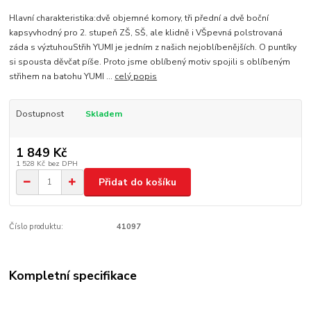
Hlavní charakteristika:dvě objemné komory, tři přední a dvě boční
kapsyvhodný pro 2. stupeň ZŠ, SŠ, ale klidně i VŠpevná polstrovaná
záda s výztuhouStřih YUMI je jedním z našich nejoblíbenějších. O puntíky
si spousta děvčat píše. Proto jsme oblíbený motiv spojili s oblíbeným
střihem na batohu YUMI ...
celý popis
Dostupnost
Skladem
1 849 Kč
1 528 Kč
bez DPH
Přidat do košíku
Číslo produktu:
41097
Kompletní specifikace