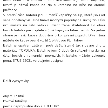
uvnitř je síťová kapsa na zip a karabina na klíče na dlouhé
pružence.
V přední části batohu jsou 3 menší kapsičky na zip, které jsou od
sebe odděleny vizuálně tmavě modrými popruhy na suchý zip. Díky
nim můžete na čelo batohu umístit třeba skateboard. Po obou
bocích batohu pak najdete síťové kapsy na lahev na pití. Na jedné
straně je navíc kapsa doplněna o kompresní popruh. Díky němu
můžete do kapsy pevně vložit 1,5 litrovou PET lahev.
Batoh je opatřen zátěrem proti dešti. Stejně tak i pevné dno z
materiálu TOPDURA. Batoh je jemně doplněn reflexními prvky na
čele, bocích a ramenních popruzích. K batohu můžete zakoupit
penál ETUE 22031 ve stejném designu.
Další vychytávky:
objem 27 litrů
kovové taháčky
pevné nepropustné dno z TOPDURY