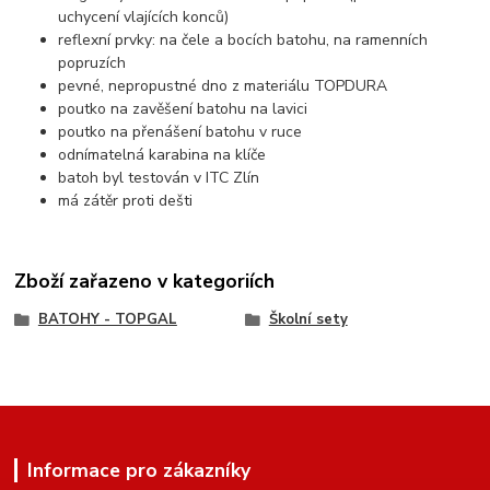
uchycení vlajících konců)
reflexní prvky: na čele a bocích batohu, na ramenních
popruzích
pevné, nepropustné dno z materiálu TOPDURA
poutko na zavěšení batohu na lavici
poutko na přenášení batohu v ruce
odnímatelná karabina na klíče
batoh byl testován v ITC Zlín
má zátěr proti dešti
Zboží zařazeno v kategoriích
BATOHY - TOPGAL
Školní sety
Informace pro zákazníky