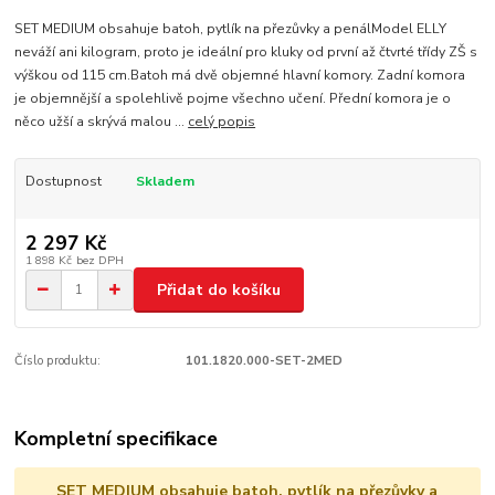
SET MEDIUM obsahuje batoh, pytlík na přezůvky a penálModel ELLY
neváží ani kilogram, proto je ideální pro kluky od první až čtvrté třídy ZŠ s
výškou od 115 cm.Batoh má dvě objemné hlavní komory. Zadní komora
je objemnější a spolehlivě pojme všechno učení. Přední komora je o
něco užší a skrývá malou ...
celý popis
Dostupnost
Skladem
2 297 Kč
1 898 Kč
bez DPH
Přidat do košíku
Číslo produktu:
101.1820.000-SET-2MED
Kompletní specifikace
SET MEDIUM obsahuje batoh, pytlík na přezůvky a