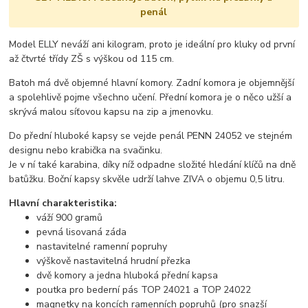
penál
Model ELLY neváží ani kilogram, proto je ideální pro kluky od první
až čtvrté třídy ZŠ s výškou od 115 cm.
Batoh má dvě objemné hlavní komory. Zadní komora je objemnější
a spolehlivě pojme všechno učení. Přední komora je o něco užší a
skrývá malou síťovou kapsu na zip a jmenovku.
Do přední hluboké kapsy se vejde penál PENN 24052 ve stejném
designu nebo krabička na svačinku.
Je v ní také karabina, díky níž odpadne složité hledání klíčů na dně
batůžku. Boční kapsy skvěle udrží lahve ZIVA o objemu 0,5 litru.
Hlavní charakteristika:
váží 900 gramů
pevná lisovaná záda
nastavitelné ramenní popruhy
výškově nastavitelná hrudní přezka
dvě komory a jedna hluboká přední kapsa
poutka pro bederní pás TOP 24021 a TOP 24022
magnetky na koncích ramenních popruhů (pro snazší