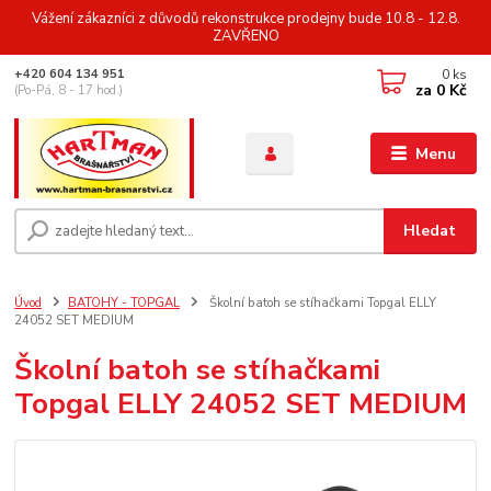
Vážení zákazníci z důvodů rekonstrukce prodejny bude 10.8 - 12.8.
ZAVŘENO
0
ks
+420 604 134 951
za
0 Kč
(Po-Pá, 8 - 17 hod.)
Menu
Hledat
Úvod
BATOHY - TOPGAL
Školní batoh se stíhačkami Topgal ELLY
24052 SET MEDIUM
Školní batoh se stíhačkami
Topgal ELLY 24052 SET MEDIUM