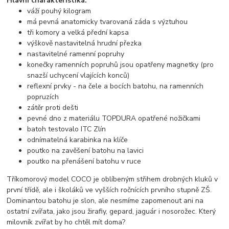
Hlavní charakteristika:
váží pouhý kilogram
má pevná anatomicky tvarovaná záda s výztuhou
tři komory a velká přední kapsa
výškově nastavitelná hrudní přezka
nastavitelné ramenní popruhy
konečky ramenních popruhů jsou opatřeny magnetky (pro
snazší uchycení vlajících konců)
reflexní prvky - na čele a bocích batohu, na ramenních
popruzích
zátěr proti dešti
pevné dno z materiálu TOPDURA opatřené nožičkami
batoh testovalo ITC Zlín
odnímatelná karabinka na klíče
poutko na zavěšení batohu na lavici
poutko na přenášení batohu v ruce
Tříkomorový model COCO je oblíbeným střihem drobných kluků v
první třídě, ale i školáků ve vyšších ročnících prvního stupně ZŠ.
Dominantou batohu je slon, ale nesmíme zapomenout ani na
ostatní zvířata, jako jsou žirafiy, gepard, jaguár i nosorožec. Který
milovník zvířat by ho chtěl mít doma?