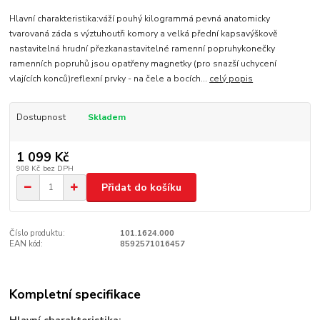
Hlavní charakteristika:váží pouhý kilogrammá pevná anatomicky
tvarovaná záda s výztuhoutři komory a velká přední kapsavýškově
nastavitelná hrudní přezkanastavitelné ramenní popruhykonečky
ramenních popruhů jsou opatřeny magnetky (pro snazší uchycení
vlajících konců)reflexní prvky - na čele a bocích...
celý popis
Dostupnost
Skladem
1 099 Kč
908 Kč
bez DPH
Přidat do košíku
Číslo produktu:
101.1624.000
EAN kód:
8592571016457
Kompletní specifikace