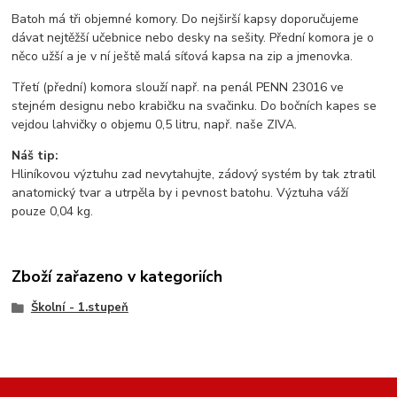
Batoh má tři objemné komory. Do nejširší kapsy doporučujeme
dávat nejtěžší učebnice nebo desky na sešity. Přední komora je o
něco užší a je v ní ještě malá síťová kapsa na zip a jmenovka.
Třetí (přední) komora slouží např. na penál PENN 23016 ve
stejném designu nebo krabičku na svačinku. Do bočních kapes se
vejdou lahvičky o objemu 0,5 litru, např. naše ZIVA.
Náš tip:
Hliníkovou výztuhu zad nevytahujte, zádový systém by tak ztratil
anatomický tvar a utrpěla by i pevnost batohu. Výztuha váží
pouze 0,04 kg.
Zboží zařazeno v kategoriích
Školní - 1.stupeň