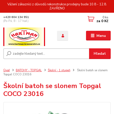
Vážení zákazníci z důvodů rekonstrukce prodejny bude 10.8 - 12.8.
ZAVŘENO
0
ks
+420 604 134 951
za
0 Kč
(Po-Pá, 8 - 17 hod.)
Menu
Hledat
Úvod
BATOHY - TOPGAL
Školní - 1.stupeň
Školní batoh se slonem
Topgal COCO 23016
Školní batoh se slonem Topgal
COCO 23016