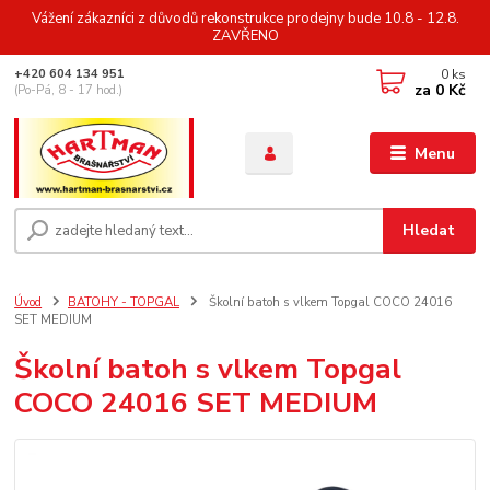
Vážení zákazníci z důvodů rekonstrukce prodejny bude 10.8 - 12.8.
ZAVŘENO
0
ks
+420 604 134 951
za
0 Kč
(Po-Pá, 8 - 17 hod.)
Menu
Hledat
Úvod
BATOHY - TOPGAL
Školní batoh s vlkem Topgal COCO 24016
SET MEDIUM
Školní batoh s vlkem Topgal
COCO 24016 SET MEDIUM