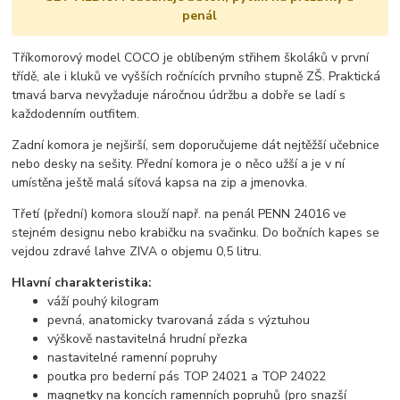
penál
Tříkomorový model COCO je oblíbeným střihem školáků v první
třídě, ale i kluků ve vyšších ročnících prvního stupně ZŠ. Praktická
tmavá barva nevyžaduje náročnou údržbu a dobře se ladí s
každodenním outfitem.
Zadní komora je nejširší, sem doporučujeme dát nejtěžší učebnice
nebo desky na sešity. Přední komora je o něco užší a je v ní
umístěna ještě malá síťová kapsa na zip a jmenovka.
Třetí (přední) komora slouží např. na penál PENN 24016 ve
stejném designu nebo krabičku na svačinku. Do bočních kapes se
vejdou zdravé lahve ZIVA o objemu 0,5 litru.
Hlavní charakteristika:
váží pouhý kilogram
pevná, anatomicky tvarovaná záda s výztuhou
výškově nastavitelná hrudní přezka
nastavitelné ramenní popruhy
poutka pro bederní pás TOP 24021 a TOP 24022
magnetky na koncích ramenních popruhů (pro snazší