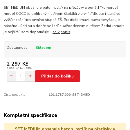
SET MEDIUM obsahuje batoh, pytlík na přezůvky a penálTříkomorový
model COCO je oblíbeným střihem školáků v první třídě, ale i kluků ve
vyšších ročnících prvního stupně ZŠ. Praktická tmavá barva nevyžaduje
náročnou údržbu a dobře se ladí s každodenním outfitem.Zadní komora
je nejširší, sem doporučuje...
celý popis
Dostupnost
Skladem
2 297 Kč
1 898 Kč
bez DPH
Přidat do košíku
Číslo produktu:
101.1737.000-SET-2MED
Kompletní specifikace
SET MEDIUM obsahuje batoh, pytlík na přezůvky a