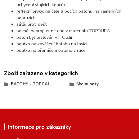
uchycení vlajících konců)
reflexní prvky: na čele a bocích batohu, na ramenních
popruzích
zátěr proti dešti
pevné, nepropustné dno z materiálu TOPDURA
batoh byl testován v ITC Zlín
poutko na zavěšení batohu na lavici
poutko na přenášení batohu v ruce
Zboží zařazeno v kategoriích
BATOHY - TOPGAL
Školní sety
Informace pro zákazníky