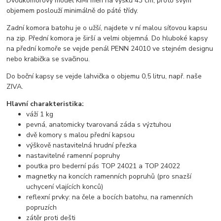
Dvoukomorový model KIMI měří na výšku 43 cm, proto svým
objemem poslouží minimálně do páté třídy.
Zadní komora batohu je o užší, najdete v ní malou síťovou kapsu
na zip. Přední komora je širší a velmi objemná. Do hluboké kapsy
na přední komoře se vejde penál PENN 24010 ve stejném designu
nebo krabička se svačinou.
Do boční kapsy se vejde lahvička o objemu 0,5 litru, např. naše
ZIVA.
Hlavní charakteristika:
váží 1 kg
pevná, anatomicky tvarovaná záda s výztuhou
dvě komory s malou přední kapsou
výškově nastavitelná hrudní přezka
nastavitelné ramenní popruhy
poutka pro bederní pás TOP 24021 a TOP 24022
magnetky na koncích ramenních popruhů (pro snazší
uchycení vlajících konců)
reflexní prvky: na čele a bocích batohu, na ramenních
popruzích
zátěr proti dešti