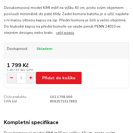
Dvoukomorový model KIMI měří na výšku 43 cm, proto svým objemem
poslouží minimálně do páté třídy. Zadní komora batohu je o užší, najdete
v ní malou síťovou kapsu na zip. Přední komora je širší a velmi objemná.
Do hluboké kapsy na přední komoře se vejde penál PENN 24010 ve
stejném designu nebo krabi...
celý popis
Dostupnost
Skladem
1 799 Kč
1 487 Kč
bez DPH
Přidat do košíku
Číslo produktu:
102.1708.000
EAN kód:
8592571017683
Kompletní specifikace