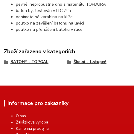
pevné, nepropustné dno z materiálu TOPDURA
batoh byl testován v ITC Zlín
odnímatelná karabina na klíče
poutko na zavěšení batohu na lavici
poutko na přenášení batohu v ruce
Zboží zařazeno v kategoriích
BATOHY - TOPGAL
Školní - 1.stupeň
Informace pro zákazníky
O nás
Zakázková výroba
Kamenná prodejna