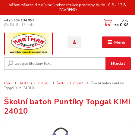
Vážení zákazníci z důvodů rekonstrukce prodejny bude 10.8 - 12.8.
ZAVŘENO
0
ks
+420 604 134 951
za
0 Kč
(Po-Pá, 8 - 17 hod.)
Menu
Hledat
Úvod
BATOHY - TOPGAL
Školní - 1.stupeň
Školní batoh Puntíky
Topgal KIMI 24010
Školní batoh Puntíky Topgal KIMI
24010