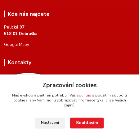
Kde nás najdete
Pulická 97
518 01 Dobruška
Google Mapy
Kontakty
Zpracování cookies
Náš e-shop a partneři potřebují Váš
souhlas
s použitím souborů
cookies, aby Vám mohli zobrazovat informace týkající se Vašich
+420 604 134 951
zájmů.
(Po-Pá, 8 - 17 hod.)
hartman.brasnarstvi@seznam.cz
Souhlasím
Nastavení