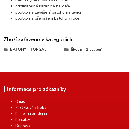
batoh byl testován v ITC Zlín
odnímatelná karabina na klíče
poutko na zavěšení batohu na lavici
poutko na přenášení batohu v ruce
Zboží zařazeno v kategoriích
BATOHY - TOPGAL
Školní - 1.stupeň
Informace pro zákazníky
O nás
Zakázková výroba
Kamenná prodejna
Kontakty
Doprava