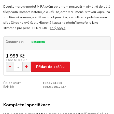
Dvoukomorový model MIRA svým objemem poslouží minimálně do páté
třídy.Zadní komora batohu je o užší, najdete v ní i menší síťovou kapsu na
zip. Přední komora je širší, velmi objemná a je rozdělena polstrovanou
přepážkou na dvě části. Hluboká kapsa na přední komoře je jako
stvořená pro penál PENN 240...
celý popis
Dostupnost
Skladem
1 999 Kč
1 652 Kč
bez DPH
Přidat do košíku
Číslo produktu:
102.1713.000
EAN kód:
8592571017737
Kompletní specifikace