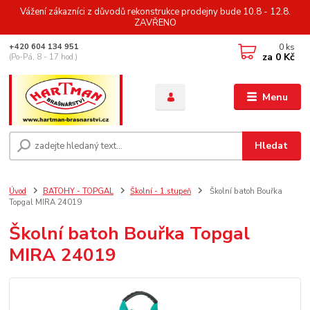
Vážení zákazníci z důvodů rekonstrukce prodejny bude 10.8 - 12.8.
ZAVŘENO
0
ks
+420 604 134 951
za
0 Kč
(Po-Pá, 8 - 17 hod.)
Menu
Hledat
Úvod
BATOHY - TOPGAL
Školní - 1.stupeň
Školní batoh Bouřka
Topgal MIRA 24019
Školní batoh Bouřka Topgal
MIRA 24019