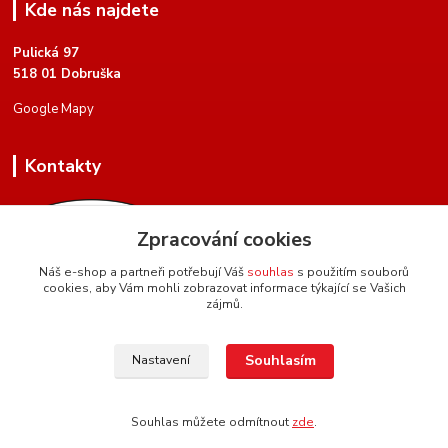
Kde nás najdete
Pulická 97
518 01 Dobruška
Google Mapy
Kontakty
Zpracování cookies
Náš e-shop a partneři potřebují Váš
souhlas
s použitím souborů
cookies, aby Vám mohli zobrazovat informace týkající se Vašich
+420 604 134 951
zájmů.
(Po-Pá, 8 - 17 hod.)
hartman.brasnarstvi@seznam.cz
Souhlasím
Nastavení
Souhlas můžete odmítnout
zde
.