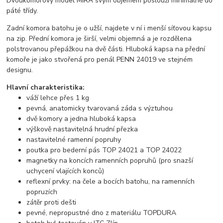
Dvoukomorový model MIRA svým objemem poslouží minimálně do
páté třídy.
Zadní komora batohu je o užší, najdete v ní i menší síťovou kapsu
na zip. Přední komora je širší, velmi objemná a je rozdělena
polstrovanou přepážkou na dvě části. Hluboká kapsa na přední
komoře je jako stvořená pro penál PENN 24019 ve stejném
designu.
Hlavní charakteristika:
váží lehce přes 1 kg
pevná, anatomicky tvarovaná záda s výztuhou
dvě komory a jedna hluboká kapsa
výškově nastavitelná hrudní přezka
nastavitelné ramenní popruhy
poutka pro bederní pás TOP 24021 a TOP 24022
magnetky na koncích ramenních popruhů (pro snazší
uchycení vlajících konců)
reflexní prvky: na čele a bocích batohu, na ramenních
popruzích
zátěr proti dešti
pevné, nepropustné dno z materiálu TOPDURA