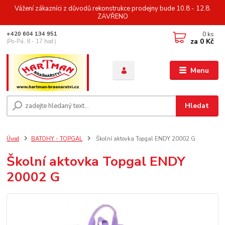
Vážení zákazníci z důvodů rekonstrukce prodejny bude 10.8 - 12.8.
ZAVŘENO
0
ks
+420 604 134 951
za
0 Kč
(Po-Pá, 8 - 17 hod.)
Menu
Hledat
Úvod
BATOHY - TOPGAL
Školní aktovka Topgal ENDY 20002 G
Školní aktovka Topgal ENDY
20002 G