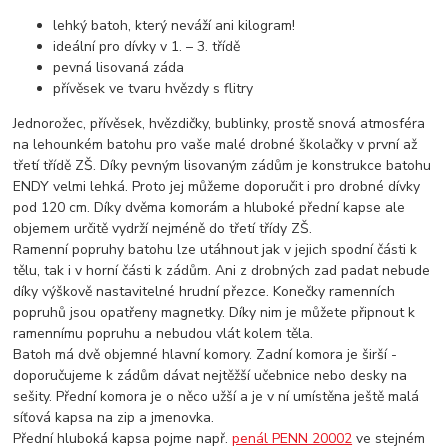
lehký batoh, který neváží ani kilogram!
ideální pro dívky v 1. – 3. třídě
pevná lisovaná záda
přívěsek ve tvaru hvězdy s flitry
Jednorožec, přívěsek, hvězdičky, bublinky, prostě snová atmosféra
na lehounkém batohu pro vaše malé drobné školačky v první až
třetí třídě ZŠ. Díky pevným lisovaným zádům je konstrukce batohu
ENDY velmi lehká. Proto jej můžeme doporučit i pro drobné dívky
pod 120 cm. Díky dvěma komorám a hluboké přední kapse ale
objemem určitě vydrží nejméně do třetí třídy ZŠ.
Ramenní popruhy batohu lze utáhnout jak v jejich spodní části k
tělu, tak i v horní části k zádům. Ani z drobných zad padat nebude
díky výškově nastavitelné hrudní přezce. Konečky ramenních
popruhů jsou opatřeny magnetky. Díky nim je můžete připnout k
ramennímu popruhu a nebudou vlát kolem těla.
Batoh má dvě objemné hlavní komory. Zadní komora je širší -
doporučujeme k zádům dávat nejtěžší učebnice nebo desky na
sešity. Přední komora je o něco užší a je v ní umístěna ještě malá
síťová kapsa na zip a jmenovka.
Přední hluboká kapsa pojme např.
penál PENN 20002
ve stejném