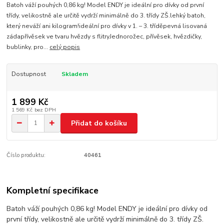
Batoh váží pouhých 0,86 kg! Model ENDY je ideální pro dívky od první
třídy, velikostně ale určitě vydrží minimálně do 3. třídy ZŠ.lehký batoh,
který neváží ani kilogram!ideální pro dívky v 1. – 3. tříděpevná lisovaná
zádapřívěsek ve tvaru hvězdy s flitryJednorožec, přívěsek, hvězdičky,
bublinky, pro...
celý popis
Dostupnost
Skladem
1 899 Kč
1 569 Kč
bez DPH
Přidat do košíku
Číslo produktu:
40461
Kompletní specifikace
Batoh váží pouhých 0,86 kg! Model ENDY je ideální pro dívky od
první třídy, velikostně ale určitě vydrží minimálně do 3. třídy ZŠ.