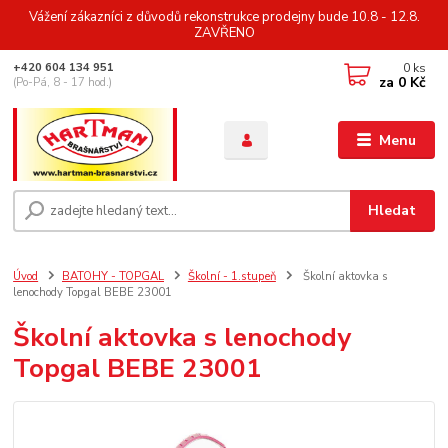
Vážení zákazníci z důvodů rekonstrukce prodejny bude 10.8 - 12.8.
ZAVŘENO
0
ks
+420 604 134 951
za
0 Kč
(Po-Pá, 8 - 17 hod.)
Menu
Hledat
Úvod
BATOHY - TOPGAL
Školní - 1.stupeň
Školní aktovka s
lenochody Topgal BEBE 23001
Školní aktovka s lenochody
Topgal BEBE 23001