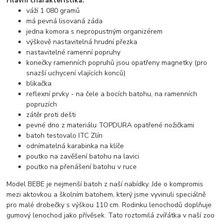
Hlavní charakteristika:
váží 1 080 gramů
má pevná lisovaná záda
jedna komora s nepropustným organizérem
výškově nastavitelná hrudní přezka
nastavitelné ramenní popruhy
konečky ramenních popruhů jsou opatřeny magnetky (pro
snazší uchycení vlajících konců)
blikačka
reflexní prvky - na čele a bocích batohu, na ramenních
popruzích
zátěr proti dešti
pevné dno z materiálu TOPDURA opatřené nožičkami
batoh testovalo ITC Zlín
odnímatelná karabinka na klíče
poutko na zavěšení batohu na lavici
poutko na přenášení batohu v ruce
Model BEBE je nejmenší batoh z naší nabídky. Jde o kompromis
mezi aktovkou a školním batohem, který jsme vyvinuli speciálně
pro malé drobečky s výškou 110 cm. Rodinku lenochodů doplňuje
gumový lenochod jako přívěsek. Tato roztomilá zvířátka v naší zoo