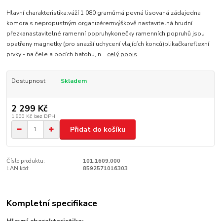
Hlavní charakteristika:váží 1 080 gramůmá pevná lisovaná zádajedna
komora s nepropustným organizéremvýškově nastavitelná hrudní
přezkanastavitelné ramenní popruhykonečky ramenních popruhů jsou
opatřeny magnetky (pro snazší uchycení vlajících konců)blikačkareflexní
prvky - na čele a bocích batohu, n...
celý popis
Dostupnost
Skladem
2 299 Kč
1 900 Kč
bez DPH
Přidat do košíku
Číslo produktu:
101.1609.000
EAN kód:
8592571016303
Kompletní specifikace