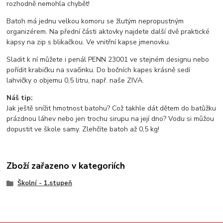
rozhodně nemohla chybět!
Batoh má jednu velkou komoru se žlutým nepropustným
organizérem. Na přední části aktovky najdete další dvě praktické
kapsy na zip s blikačkou. Ve vnitřní kapse jmenovku.
Sladit k ní můžete i penál PENN 23001 ve stejném designu nebo
pořídit krabičku na svačinku. Do bočních kapes krásně sedí
lahvičky o objemu 0,5 litru, např. naše ZIVA.
Náš tip:
Jak ještě snížit hmotnost batohu? Což takhle dát dětem do batůžku
prázdnou láhev nebo jen trochu sirupu na její dno? Vodu si můžou
dopustit ve škole samy. Zlehčíte batoh až 0,5 kg!
Zboží zařazeno v kategoriích
Školní - 1.stupeň