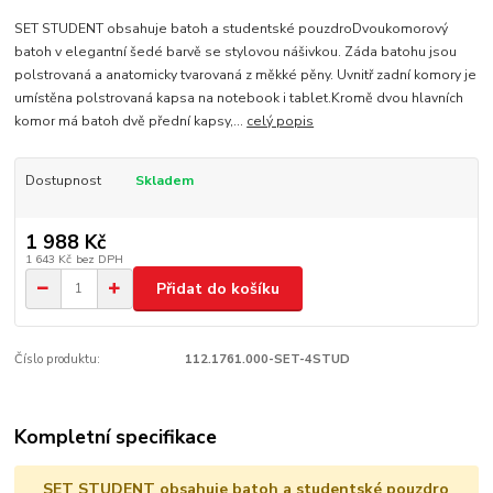
SET STUDENT obsahuje batoh a studentské pouzdroDvoukomorový
batoh v elegantní šedé barvě se stylovou nášivkou. Záda batohu jsou
polstrovaná a anatomicky tvarovaná z měkké pěny. Uvnitř zadní komory je
umístěna polstrovaná kapsa na notebook i tablet.Kromě dvou hlavních
komor má batoh dvě přední kapsy,...
celý popis
Dostupnost
Skladem
1 988 Kč
1 643 Kč
bez DPH
Přidat do košíku
Číslo produktu:
112.1761.000-SET-4STUD
Kompletní specifikace
SET STUDENT obsahuje batoh a studentské pouzdro