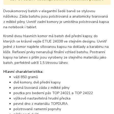
Dvoukomorový batoh v elegantní šedé barvě se stylovou
nášivkou. Záda batohu jsou polstrovaná a anatomicky tvarovaná
z měkké pěny. Uvnitř zadní komory je umístěna polstrovaná kapsa
na notebook i tablet.
Kromě dvou hlavních komor má batoh dvě přední kapsy, do
kterých se krásně vejde ETUE 24038 ve stejném designu. Uvnitř
jedné z komor najdete síťovanou kapsu na doklady a karabinu na
klíče. Reflexní prvky nenarušují finální vzhled batohu. Postranní
kapsy na lahev s pitím jsou vyrobeny ze stejného materiálu jako
batoh, perfektně udrží 1,5 litrovou láhev.
Hlavní charakteristika:
váží 850 gramů
dvě komory, dvě přední kapsy
pevná lisovaná záda z měkké pěny
poutka pro bederní pás TOP 24021 a TOP 24022
výškově nastavitelná hrudní přezka
pevné dno z materiálu TOPDURA
polstrované ramenní popruhy