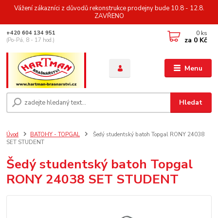
Vážení zákazníci z důvodů rekonstrukce prodejny bude 10.8 - 12.8.
ZAVŘENO
0
ks
+420 604 134 951
za
0 Kč
(Po-Pá, 8 - 17 hod.)
Menu
Hledat
Úvod
BATOHY - TOPGAL
Šedý studentský batoh Topgal RONY 24038
SET STUDENT
Šedý studentský batoh Topgal
RONY 24038 SET STUDENT