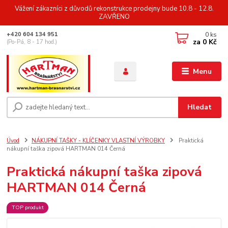
Vážení zákazníci z důvodů rekonstrukce prodejny bude 10.8 - 12.8.
ZAVŘENO
0
ks
+420 604 134 951
za
0 Kč
(Po-Pá, 8 - 17 hod.)
Menu
Hledat
Úvod
NÁKUPNÍ TAŠKY - KLÍČENKY VLASTNÍ VÝROBKY
Praktická
nákupní taška zipová HARTMAN 014 Černá
Praktická nákupní taška zipová
HARTMAN 014 Černá
TOP produkt