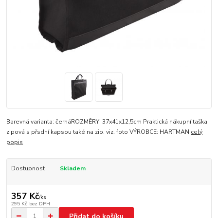
Barevná varianta: černáROZMĚRY: 37x41x12,5cm Praktická nákupní taška
zipová s přsdní kapsou také na zip. viz. foto VÝROBCE: HARTMAN
celý
popis
Dostupnost
Skladem
357 Kč
/
ks
295 Kč
bez DPH
Přidat do košíku