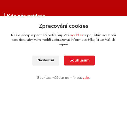
Kde nás najdete
Zpracování cookies
Pulická 97
518 01 Dobruška
Náš e-shop a partneři potřebují Váš
souhlas
s použitím souborů
cookies, aby Vám mohli zobrazovat informace týkající se Vašich
Google Mapy
zájmů.
Kontakty
Souhlasím
Nastavení
Souhlas můžete odmítnout
zde
.
+420 604 134 951
(Po-Pá, 8 - 17 hod.)
hartman.brasnarstvi@seznam.cz