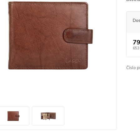
Dos
79
653
Číslo p