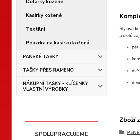
Dolarky kožené
Komple
Kasírky kožené
Textilní
Stylová k
a slotů za
Pouzdra na kasírku kožená
pět
PÁNSKÉ TAŠKY
kap
TAŠKY PŘES RAMENO
dvě
dese
NÁKUPNÍ TAŠKY - KLÍČENKY
VLASTNÍ VÝROBKY
Zboží 
PENĚ
SPOLUPRACUJEME