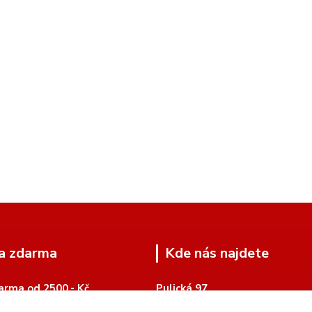
a zdarma
Kde nás najdete
arma od 2500,- Kč
Pulická 97
518 01 Dobruška