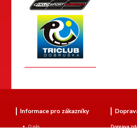
Informace pro zákazníky
Doprav
O nás
Doprava zd
Zakázková výroba