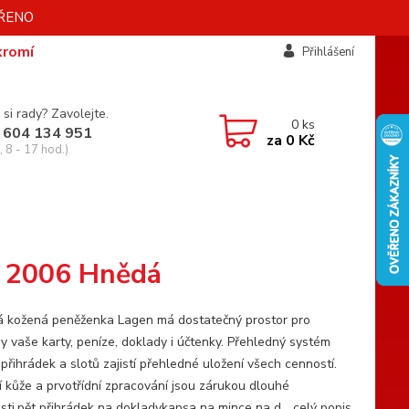
AVŘENO
kromí
Přihlášení
 si rady? Zavolejte.
0
ks
 604 134 951
za
0 Kč
 8 - 17 hod.)
 2006 Hnědá
á kožená peněženka Lagen má dostatečný prostor pro
y vaše karty, peníze, doklady i účtenky. Přehledný systém
přihrádek a slotů zajistí přehledné uložení všech cenností.
ní kůže a prvotřídní zpracování jsou zárukou dlouhé
osti.pět přihrádek na dokladykapsa na mince na d...
celý popis