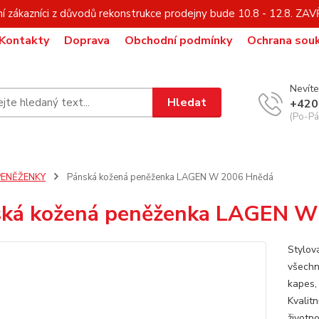
í zákazníci z důvodů rekonstrukce prodejny bude 10.8 - 12.8. Z
Kontakty
Doprava
Obchodní podmínky
Ochrana sou
Nevíte
Hledat
+420
(Po-Pá,
PENĚŽENKY
Pánská kožená peněženka LAGEN W 2006 Hnědá
ká kožená peněženka LAGEN W
Stylov
všechn
kapes, 
Kvalit
životn