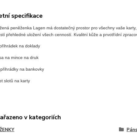
tní specifikace
ožená peněženka Lagen má dostatečný prostor pro všechny vaše karty, 
jistí přehledné uložení všech cenností. Kvalitní kůže a prvotřídní zprac
 přihrádek na doklady
sa na mince na druk
 přihrádky na bankovky
t slotů na karty
zařazeno v kategoriích
ŽENKY
Páns