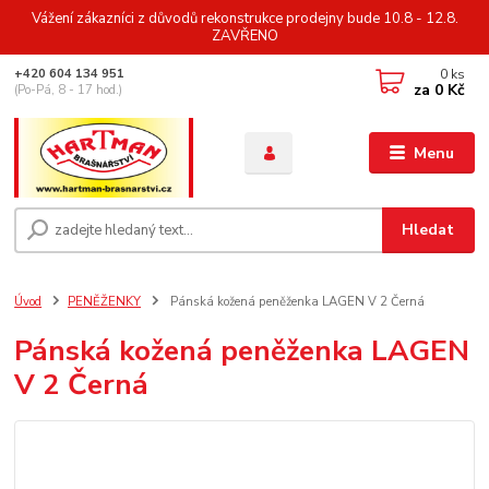
Vážení zákazníci z důvodů rekonstrukce prodejny bude 10.8 - 12.8.
ZAVŘENO
0
ks
+420 604 134 951
za
0 Kč
(Po-Pá, 8 - 17 hod.)
Menu
Hledat
Úvod
PENĚŽENKY
Pánská kožená peněženka LAGEN V 2 Černá
Pánská kožená peněženka LAGEN
V 2 Černá