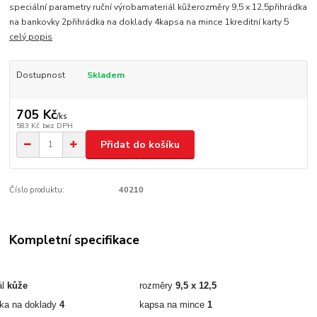
speciální parametry ruční výrobamateriál kůžerozměry 9,5 x 12,5přihrádka
na bankovky 2přihrádka na doklady 4kapsa na mince 1kreditní karty 5
celý popis
Dostupnost
Skladem
705 Kč
/
ks
583 Kč
bez DPH
Přidat do košíku
Číslo produktu:
40210
Kompletní specifikace
ál
kůže
rozměry
9,5 x 12,5
dka na doklady
4
kapsa na mince
1