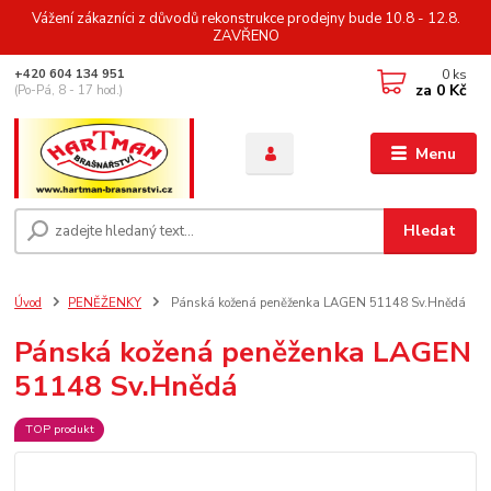
Vážení zákazníci z důvodů rekonstrukce prodejny bude 10.8 - 12.8.
ZAVŘENO
0
ks
+420 604 134 951
za
0 Kč
(Po-Pá, 8 - 17 hod.)
Menu
Hledat
Úvod
PENĚŽENKY
Pánská kožená peněženka LAGEN 51148 Sv.Hnědá
Pánská kožená peněženka LAGEN
51148 Sv.Hnědá
TOP produkt