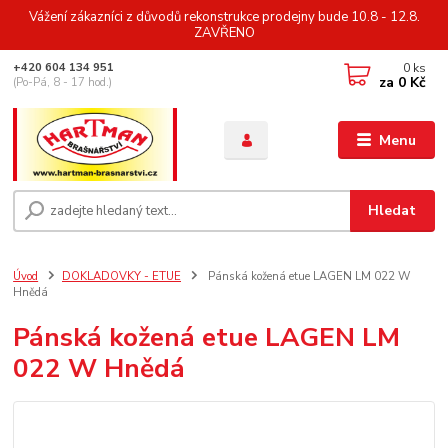
Vážení zákazníci z důvodů rekonstrukce prodejny bude 10.8 - 12.8.
ZAVŘENO
0
ks
+420 604 134 951
za
0 Kč
(Po-Pá, 8 - 17 hod.)
Menu
Hledat
Úvod
DOKLADOVKY - ETUE
Pánská kožená etue LAGEN LM 022 W
Hnědá
Pánská kožená etue LAGEN LM
022 W Hnědá