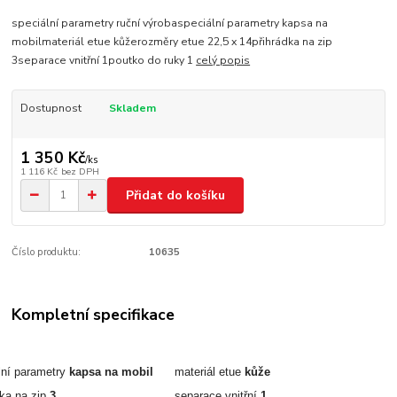
speciální parametry ruční výrobaspeciální parametry kapsa na
mobilmateriál etue kůžerozměry etue 22,5 x 14přihrádka na zip
3separace vnitřní 1poutko do ruky 1
celý popis
Dostupnost
Skladem
1 350 Kč
/
ks
1 116 Kč
bez DPH
Přidat do košíku
Číslo produktu:
10635
Kompletní specifikace
lní parametry
kapsa na mobil
materiál etue
kůže
dka na zip
3
separace vnitřní
1