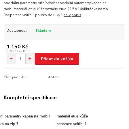
speciální parametry ruční výrobaspeciální parametry kapsa na
mobilmateriál etue kůžerozměry etue 22,5 x 14přihrádka na zip
3separace vnitřní 1poutko do ruky 1
celý popis
Dostupnost
Skladem
1 150 Kč
950 Kč
bez DPH
Přidat do košíku
Číslo produktu:
40466
Kompletní specifikace
lní parametry
kapsa na mobil
materiál etue
kůže
dka na zip
3
separace vnitřní
1