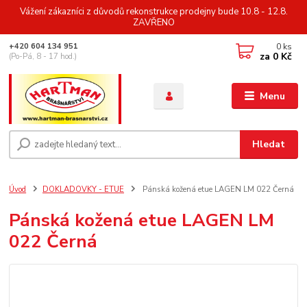
Vážení zákazníci z důvodů rekonstrukce prodejny bude 10.8 - 12.8.
ZAVŘENO
0
ks
+420 604 134 951
za
0 Kč
(Po-Pá, 8 - 17 hod.)
Menu
Hledat
Úvod
DOKLADOVKY - ETUE
Pánská kožená etue LAGEN LM 022 Černá
Pánská kožená etue LAGEN LM
022 Černá