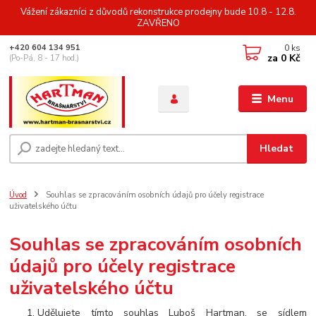
Vážení zákazníci z důvodů rekonstrukce prodejny bude 10.8 - 12.8.
ZAVŘENO
0
ks
+420 604 134 951
za
0 Kč
(Po-Pá, 8 - 17 hod.)
Menu
Hledat
Úvod
Souhlas se zpracováním osobních údajů pro účely registrace
uživatelského účtu
Souhlas se zpracováním osobních
údajů pro účely registrace
uživatelského účtu
Udělujete tímto souhlas Luboš Hartman, se sídlem