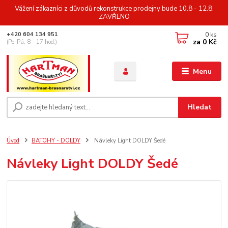
Vážení zákazníci z důvodů rekonstrukce prodejny bude 10.8 - 12.8.
ZAVŘENO
0
ks
+420 604 134 951
za
0 Kč
(Po-Pá, 8 - 17 hod.)
Menu
Hledat
Úvod
BATOHY - DOLDY
Návleky Light DOLDY Šedé
Návleky Light DOLDY Šedé