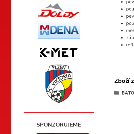
pev
pou
pev
pol
měk
zát
ref
Zboží 
BATO
SPONZORUJEME