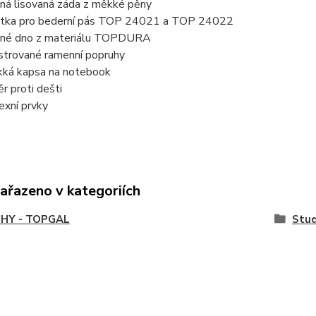
ná lisovaná záda z měkké pěny
tka pro bederní pás TOP 24021 a TOP 24022
né dno z materiálu TOPDURA
strované ramenní popruhy
ká kapsa na notebook
ěr proti dešti
lexní prvky
zařazeno v kategoriích
HY - TOPGAL
Stud