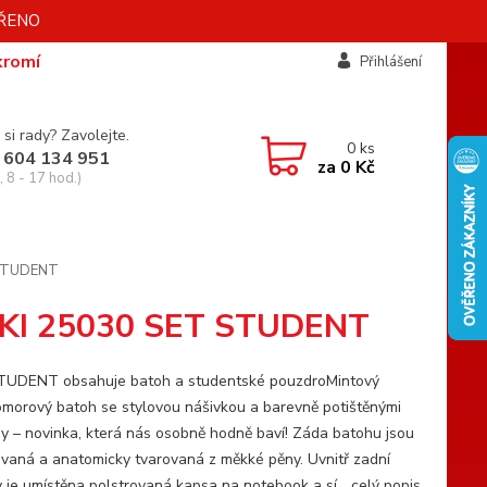
AVŘENO
kromí
Přihlášení
 si rady? Zavolejte.
0
ks
 604 134 951
za
0 Kč
 8 - 17 hod.)
T STUDENT
VIKI 25030 SET STUDENT
UDENT obsahuje batoh a studentské pouzdroMintový
morový batoh se stylovou nášivkou a barevně potištěnými
y – novinka, která nás osobně hodně baví! Záda batohu jsou
ovaná a anatomicky tvarovaná z měkké pěny. Uvnitř zadní
 je umístěna polstrovaná kapsa na notebook a sí...
celý popis