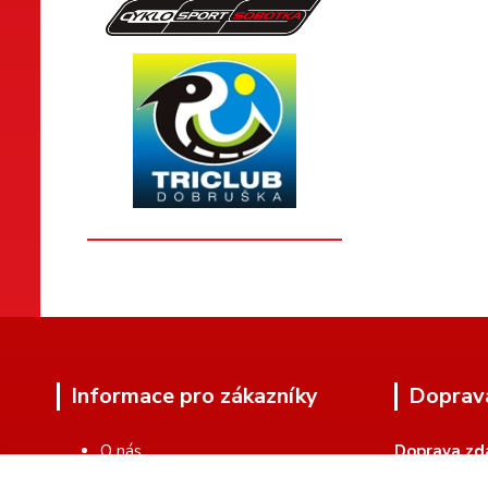
Informace pro zákazníky
Doprav
O nás
Doprava zd
Zakázková výroba