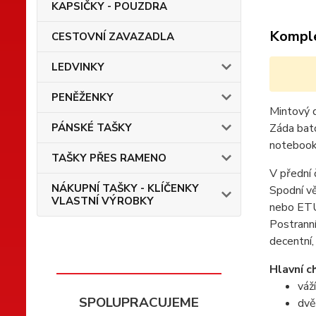
KAPSIČKY - POUZDRA
Komple
CESTOVNÍ ZAVAZADLA
LEDVINKY
PENĚŽENKY
Mintový d
Záda bato
PÁNSKÉ TAŠKY
notebook 
TAŠKY PŘES RAMENO
V přední 
NÁKUPNÍ TAŠKY - KLÍČENKY
Spodní vě
VLASTNÍ VÝROBKY
nebo ETU
Postranní
decentní,
Hlavní c
váž
SPOLUPRACUJEME
dvě