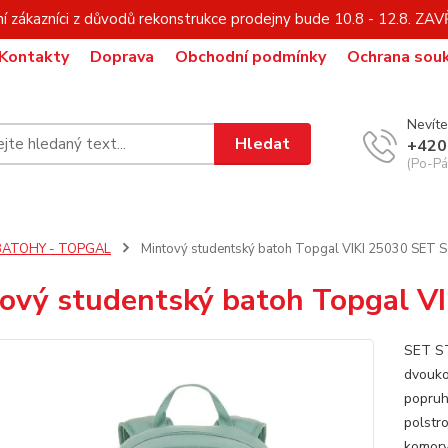
í zákazníci z důvodů rekonstrukce prodejny bude 10.8 - 12.8. Z
Kontakty
Doprava
Obchodní podmínky
Ochrana sou
Nevíte
Hledat
+420
(Po-Pá,
BATOHY - TOPGAL
Mintový studentský batoh Topgal VIKI 25030 SE
ový studentský batoh Topgal 
SET ST
dvouko
popruh
polstr
komory