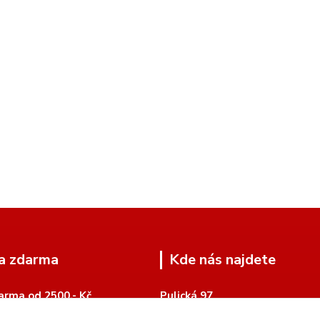
a zdarma
Kde nás najdete
arma od 2500,- Kč
Pulická 97
518 01 Dobruška