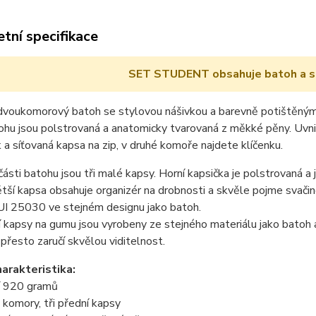
tní specifikace
SET STUDENT obsahuje batoh a s
voukomorový batoh se stylovou nášivkou a barevně potištěnými 
hu jsou polstrovaná a anatomicky tvarovaná z měkké pěny. Uvni
a síťovaná kapsa na zip, v druhé komoře najdete klíčenku.
části batohu jsou tři malé kapsy. Horní kapsička je polstrovaná 
tší kapsa obsahuje organizér na drobnosti a skvěle pojme svači
I 25030 ve stejném designu jako batoh.
 kapsy na gumu jsou vyrobeny ze stejného materiálu jako batoh a 
 přesto zaručí skvělou viditelnost.
harakteristika:
í 920 gramů
 komory, tři přední kapsy