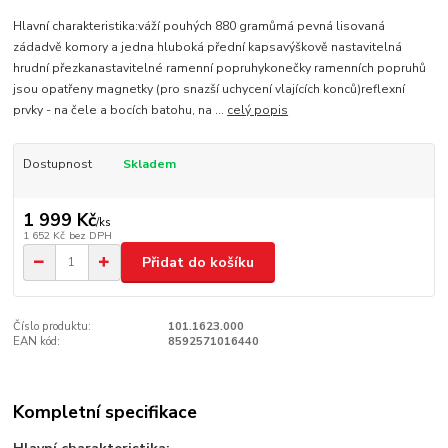
Hlavní charakteristika:váží pouhých 880 gramůmá pevná lisovaná
zádadvě komory a jedna hluboká přední kapsavýškově nastavitelná
hrudní přezkanastavitelné ramenní popruhykonečky ramenních popruhů
jsou opatřeny magnetky (pro snazší uchycení vlajících konců)reflexní
prvky - na čele a bocích batohu, na ...
celý popis
Dostupnost
Skladem
1 999 Kč
/
ks
1 652 Kč
bez DPH
Přidat do košíku
Číslo produktu:
101.1623.000
EAN kód:
8592571016440
Kompletní specifikace