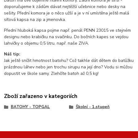
Batoh má dvě objemné hlavní komory. Zadní komora je širší -
doporučujeme k zádům dávat nejtěžší učebnice nebo desky na
sešity. Přední komora je o něco užší a je v ní umístěna ještě malá
síťová kapsa na zip a jmenovka.
Přední hluboká kapsa pojme např. penál PENN 23015 ve stejném
designu nebo krabičku na svačinku. Do bočních kapes se vejdou
lahvičky o objemu 0,5 litru, např. naše ZIVA.
Náš tip:
Jak ještě snížit hmotnost batohu? Což takhle dát dětem do batůžku
prázdnou láhev nebo jen trochu sirupu na její dno? Vodu si můžou
dopustit ve škole samy. Zlehčíte batoh až 0,5 kg!
Zboží zařazeno v kategoriích
BATOHY - TOPGAL
Školní - 1.stupeň