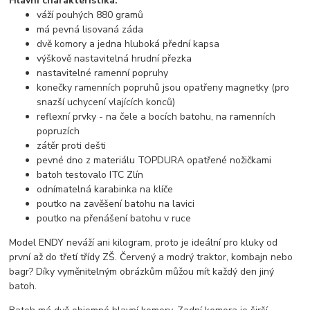
Hlavní charakteristika:
váží pouhých 880 gramů
má pevná lisovaná záda
dvě komory a jedna hluboká přední kapsa
výškově nastavitelná hrudní přezka
nastavitelné ramenní popruhy
konečky ramenních popruhů jsou opatřeny magnetky (pro
snazší uchycení vlajících konců)
reflexní prvky - na čele a bocích batohu, na ramenních
popruzích
zátěr proti dešti
pevné dno z materiálu TOPDURA opatřené nožičkami
batoh testovalo ITC Zlín
odnímatelná karabinka na klíče
poutko na zavěšení batohu na lavici
poutko na přenášení batohu v ruce
Model ENDY neváží ani kilogram, proto je ideální pro kluky od
první až do třetí třídy ZŠ. Červený a modrý traktor, kombajn nebo
bagr? Díky vyměnitelným obrázkům můžou mít každý den jiný
batoh.