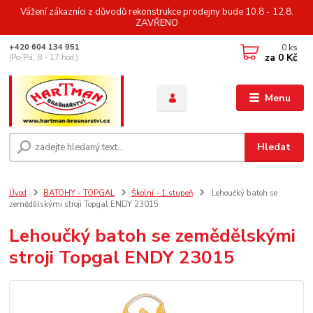
Vážení zákazníci z důvodů rekonstrukce prodejny bude 10.8 - 12.8.
ZAVŘENO
0
ks
+420 604 134 951
za
0 Kč
(Po-Pá, 8 - 17 hod.)
Menu
Hledat
Úvod
BATOHY - TOPGAL
Školní - 1.stupeň
Lehoučký batoh se
zemědělskými stroji Topgal ENDY 23015
Lehoučký batoh se zemědělskými
stroji Topgal ENDY 23015