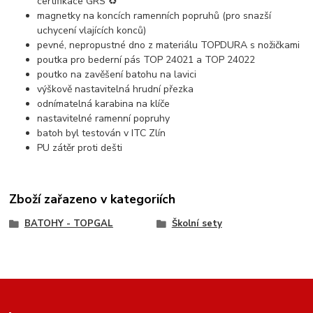
certifikace GRS ♻️
magnetky na koncích ramenních popruhů (pro snazší
uchycení vlajících konců)
pevné, nepropustné dno z materiálu TOPDURA s nožičkami
poutka pro bederní pás TOP 24021 a TOP 24022
poutko na zavěšení batohu na lavici
výškově nastavitelná hrudní přezka
odnímatelná karabina na klíče
nastavitelné ramenní popruhy
batoh byl testován v ITC Zlín
PU zátěr proti dešti
Zboží zařazeno v kategoriích
BATOHY - TOPGAL
Školní sety