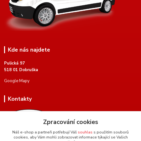
Kde nás najdete
Pulická 97
518 01 Dobruška
Google Mapy
Kontakty
Zpracování cookies
Náš e-shop a partneři potřebují Váš
souhlas
s použitím souborů
cookies, aby Vám mohli zobrazovat informace týkající se Vašich
+420 604 134 951