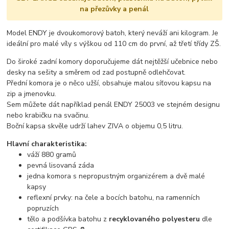
na přezůvky a penál
Model ENDY je dvoukomorový batoh, který neváží ani kilogram. Je
ideální pro malé víly s výškou od 110 cm do první, až třetí třídy ZŠ.
Do široké zadní komory doporučujeme dát nejtěžší učebnice nebo
desky na sešity a směrem od zad postupně odlehčovat.
Přední komora je o něco užší, obsahuje malou síťovou kapsu na
zip a jmenovku.
Sem můžete dát například penál ENDY 25003 ve stejném designu
nebo krabičku na svačinu.
Boční kapsa skvěle udrží lahev ZIVA o objemu 0,5 litru.
Hlavní charakteristika:
váží 880 gramů
pevná lisovaná záda
jedna komora s nepropustným organizérem a dvě malé
kapsy
reflexní prvky: na čele a bocích batohu, na ramenních
popruzích
tělo a podšívka batohu z
recyklovaného polyesteru
dle