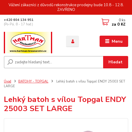
Vážení zákazníci z důvodů rekonstrukce prodejny bude 10.8 - 12.8.
ZAVŘENO
0
ks
+420 604 134 951
za
0 Kč
(Po-Pá, 8 - 17 hod.)
Menu
Hledat
Úvod
BATOHY - TOPGAL
Lehký batoh s vílou Topgal ENDY 25003 SET
LARGE
Lehký batoh s vílou Topgal ENDY
25003 SET LARGE