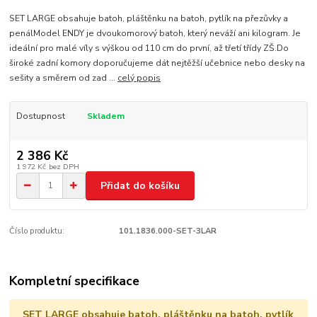
SET LARGE obsahuje batoh, pláštěnku na batoh, pytlík na přezůvky a
penálModel ENDY je dvoukomorový batoh, který neváží ani kilogram. Je
ideální pro malé víly s výškou od 110 cm do první, až třetí třídy ZŠ.Do
široké zadní komory doporučujeme dát nejtěžší učebnice nebo desky na
sešity a směrem od zad ...
celý popis
Dostupnost
Skladem
2 386 Kč
1 972 Kč
bez DPH
Přidat do košíku
Číslo produktu:
101.1836.000-SET-3LAR
Kompletní specifikace
SET LARGE obsahuje batoh, pláštěnku na batoh, pytlík