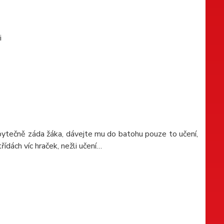
i
 zbytečně záda žáka, dávejte mu do batohu pouze to učení,
ídách víc hraček, nežli učení…