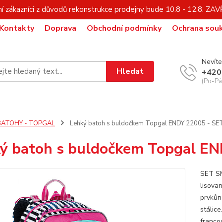
í zákazníci z důvodů rekonstrukce prodejny bude 10.8 - 12.8. Z
Kontakty
Doprava
Obchodní podmínky
Ochrana sou
Nevíte
Hledat
+420
(Po-Pá,
BATOHY - TOPGAL
Lehký batoh s buldočkem Topgal ENDY 22005 - S
ý batoh s buldočkem Topgal E
SET SM
lisova
prvkůn
stálice
franco