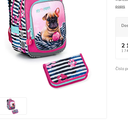
popis
Dos
2 
1 7
Číslo p