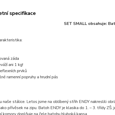
tní specifikace
SET SMALL obsahuje: Bat
arakteristika:
sovaná záda
váží ani 1 kg!
eflexních prvků
lné ramenní popruhy a hrudní pás
ou naše stálice. Letos jsme na oblíbený střih ENDY nakreslili o
 jako přívěsek na zipu. Batoh ENDY je klasika do 1. – 3. třídy ZŠ; 
í komory doplňuje na čele batohu hluboká kapsa.