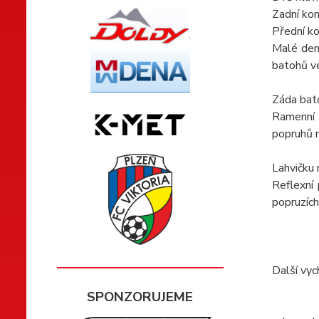
Zadní komo
Přední ko
Malé dení
batohů ve
Záda bato
Ramenní 
popruhů 
Lahvičku 
Reflexní
popruzích
Další vyc
SPONZORUJEME