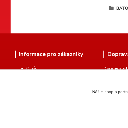
BATO
Informace pro zákazníky
Doprav
O nás
Doprava zd
Zakázková výroba
Kamenná prodejna
Kontakty
Náš e-shop a partn
Doprava
Obchodní podmínky
Ochrana soukromí