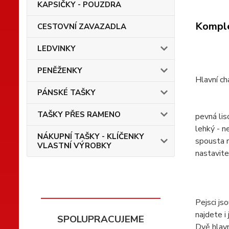
KAPSIČKY - POUZDRA
Komple
CESTOVNÍ ZAVAZADLA
LEDVINKY
PENĚŽENKY
Hlavní ch
PÁNSKÉ TAŠKY
TAŠKY PŘES RAMENO
pevná li
lehký - ne
NÁKUPNÍ TAŠKY - KLÍČENKY
spousta r
VLASTNÍ VÝROBKY
nastavite
Pejsci js
najdete i
SPOLUPRACUJEME
Dvě hlavn