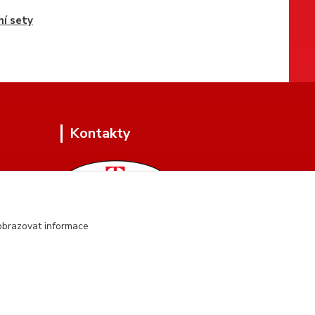
ní sety
Kontakty
obrazovat informace
+420 604 134 951
(Po-Pá, 8 - 17 hod.)
hartman.brasnarstvi@seznam.cz