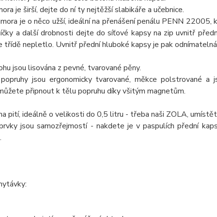
ra je širší, dejte do ní ty nejtěžší slabikáře a učebnice.
mora je o něco užší, ideální na přenášení penálu PENN 22005, kr
čky a další drobnosti dejte do síťové kapsy na zip uvnitř předn
 třídě nepletlo. Uvnitř přední hluboké kapsy je pak odnímatelná 
hu jsou lisována z pevné, tvarované pěny.
popruhy jsou ergonomicky tvarované, měkce polstrované a j
můžete připnout k tělu popruhu díky všitým magnetům.
na pití, ideálně o velikosti do 0,5 litru - třeba naši ZOLA, umíst
 prvky jsou samozřejmostí - nakdete je v paspulích přední kaps
.
hytávky: