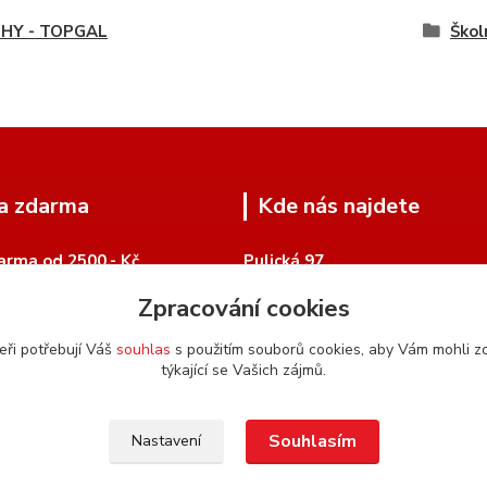
HY - TOPGAL
Škol
a zdarma
Kde nás najdete
arma od 2500,- Kč
Pulická 97
518 01 Dobruška
Zpracování cookies
Google Mapy
eři potřebují Váš
souhlas
s použitím souborů cookies, aby Vám mohli z
týkající se Vašich zájmů.
Souhlasím
Nastavení