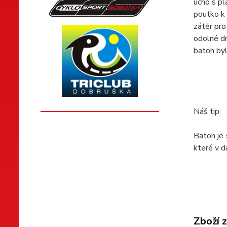
ucho s pl
poutko k 
zátěr pro
odolné d
batoh byl
Náš tip:
Batoh je 
které v d
Zboží 