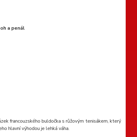
oh a penál
brázek francouzského buldočka s růžovým tenisákem, který
jeho hlavní výhodou je lehká váha.