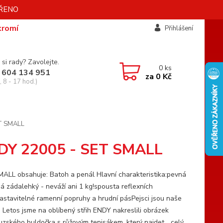
AVŘENO
kromí
Přihlášení
 si rady? Zavolejte.
0
ks
 604 134 951
za
0 Kč
 8 - 17 hod.)
ET SMALL
NDY 22005 - SET SMALL
ALL obsahuje: Batoh a penál Hlavní charakteristika:pevná
ná zádalehký - neváží ani 1 kg!spousta reflexních
astavitelné ramenní popruhy a hrudní pásPejsci jsou naše
. Letos jsme na oblíbený střih ENDY nakreslili obrázek
uzského buldočka s růžovým tenisákem, který najdet...
celý