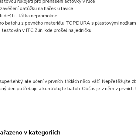
astovou rukojetí pro přenášení aktovky v ruce
zavěšení batůžku na háček u lavice
ti dešti - látka nepromokne
no batohu z pevného materiálu TOPDURA s plastovými nožkam
 testován v ITC Zlín, kde prošel na jedničku
superlehký, ale učení v prvních třídách něco váží. Nepřetěžujte
aný den potřebuje a kontrolujte batoh. Občas je v něm v prvních tř
zařazeno v kategoriích