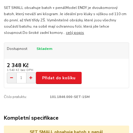
SET SMALL obsahuje batoh + penálModel ENDY je dvoukomorový
batoh, který neváží ani kilogram. Je ideální pro kluky s výškou od 110 cm
do první, až třetí třídy ZŠ. Vyměnitelné obrázky, které jsou všechny
součástí batohu, na sobě mají ochrannou folii, která jde lehce
sloupnout.Do široké zadní komory...
celý popis
Dostupnost
Skladem
2 348 Kč
1 940 Kč
bez DPH
Přidat do košíku
Číslo produktu:
101.1846.000-SET-1SM
Kompletní specifikace
SET SMALL obsahuje batoh + penál