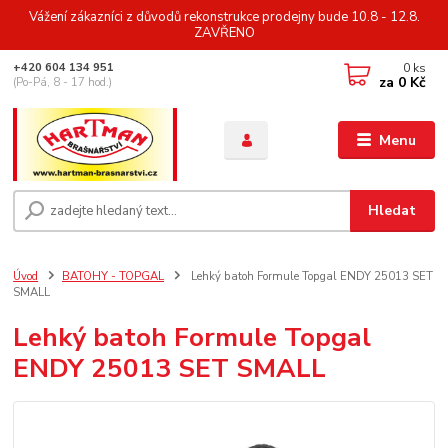
Vážení zákazníci z důvodů rekonstrukce prodejny bude 10.8 - 12.8.
ZAVŘENO
0
ks
+420 604 134 951
za
0 Kč
(Po-Pá, 8 - 17 hod.)
Menu
Hledat
Úvod
BATOHY - TOPGAL
Lehký batoh Formule Topgal ENDY 25013 SET
SMALL
Lehký batoh Formule Topgal
ENDY 25013 SET SMALL