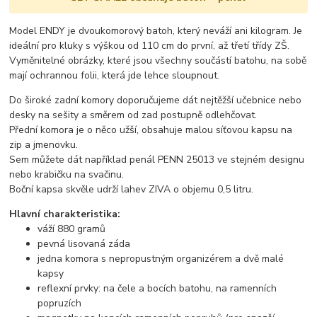
Model ENDY je dvoukomorový batoh, který neváží ani kilogram. Je
ideální pro kluky s výškou od 110 cm do první, až třetí třídy ZŠ.
Vyměnitelné obrázky, které jsou všechny součástí batohu, na sobě
mají ochrannou folii, která jde lehce sloupnout.
Do široké zadní komory doporučujeme dát nejtěžší učebnice nebo
desky na sešity a směrem od zad postupně odlehčovat.
Přední komora je o něco užší, obsahuje malou síťovou kapsu na
zip a jmenovku.
Sem můžete dát například penál PENN 25013 ve stejném designu
nebo krabičku na svačinu.
Boční kapsa skvěle udrží lahev ZIVA o objemu 0,5 litru.
Hlavní charakteristika:
váží 880 gramů
pevná lisovaná záda
jedna komora s nepropustným organizérem a dvě malé
kapsy
reflexní prvky: na čele a bocích batohu, na ramenních
popruzích