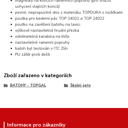
magnetky na koncích ramenních popruhů (pro snazší
uchycení vlajících konců)
pevné, nepropustné dno z materiálu TOPDURA s nožičkami
poutka pro bederní pás TOP 24021 a TOP 24022
poutko na zavěšení batohu na lavici
výškově nastavitelná hrudní přezka
odnímatelná karabina na klíče
nastavitelné ramenní popruhy
batoh byl testován v ITC Zlín
PU zátěr proti dešti
Zboží zařazeno v kategoriích
BATOHY - TOPGAL
Školní sety
Informace pro zákazníky