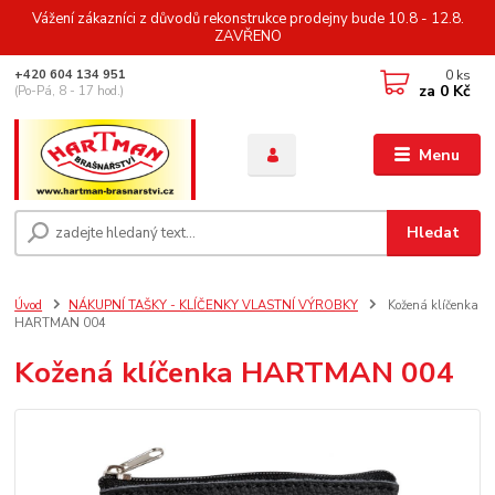
Vážení zákazníci z důvodů rekonstrukce prodejny bude 10.8 - 12.8.
ZAVŘENO
0
ks
+420 604 134 951
za
0 Kč
(Po-Pá, 8 - 17 hod.)
Menu
Hledat
Úvod
NÁKUPNÍ TAŠKY - KLÍČENKY VLASTNÍ VÝROBKY
Kožená klíčenka
HARTMAN 004
Kožená klíčenka HARTMAN 004