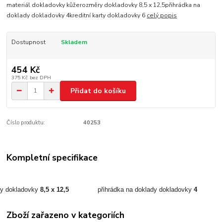
materiál dokladovky kůžerozměry dokladovky 8,5 x 12,5přihrádka na
doklady dokladovky 4kreditní karty dokladovky 6
celý popis
Dostupnost
Skladem
454 Kč
375 Kč
bez DPH
Přidat do košíku
Číslo produktu:
40253
Kompletní specifikace
ry dokladovky
8,5 x 12,5
přihrádka na doklady dokladovky
4
Zboží zařazeno v kategoriích