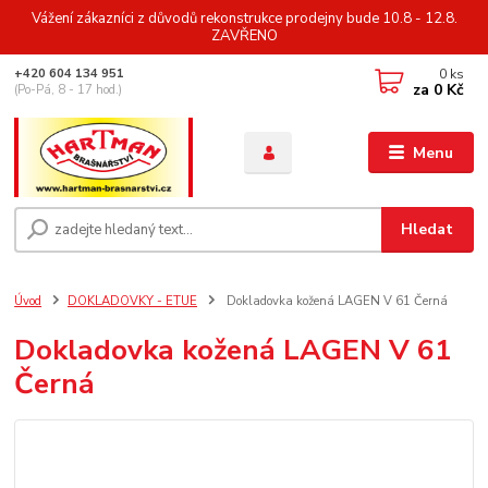
Vážení zákazníci z důvodů rekonstrukce prodejny bude 10.8 - 12.8.
ZAVŘENO
0
ks
+420 604 134 951
za
0 Kč
(Po-Pá, 8 - 17 hod.)
Menu
Hledat
Úvod
DOKLADOVKY - ETUE
Dokladovka kožená LAGEN V 61 Černá
Dokladovka kožená LAGEN V 61
Černá