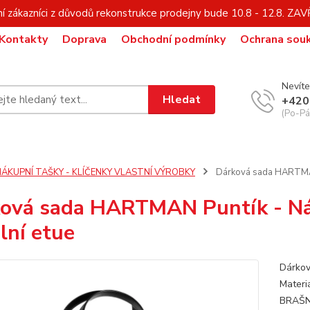
í zákazníci z důvodů rekonstrukce prodejny bude 10.8 - 12.8. Z
Kontakty
Doprava
Obchodní podmínky
Ochrana sou
Nevíte
Hledat
+420
(Po-Pá,
NÁKUPNÍ TAŠKY - KLÍČENKY VLASTNÍ VÝROBKY
Dárková sada HARTMAN P
ová sada HARTMAN Puntík - Nák
ilní etue
Dárkov
Materi
BRAŠ