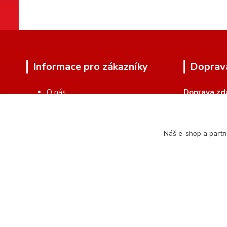
Informace pro zákazníky
Doprav
O nás
Doprava zd
Zakázková výroba
Kamenná prodejna
Kontakty
Náš e-shop a partn
Doprava
Obchodní podmínky
Ochrana soukromí