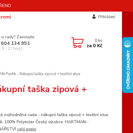
AVŘENO
kromí
Přihlášení
 si rady? Zavolejte.
0
ks
 604 134 951
za
0 Kč
 8 - 17 hod.)
untík - Nákupní taška zipová + textilní etue
upní taška zipová +
á zvýhodněná sada - nákupní taška zipová + textilní etue
ál: 100% Polyester Český výrobce: HARTMAN -
NÁŘSTVÍ
celý popis