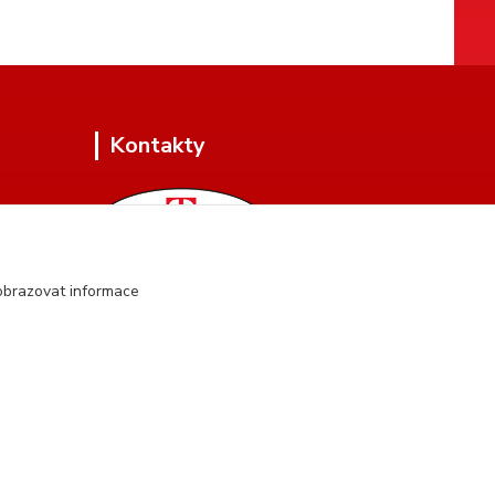
Kontakty
obrazovat informace
+420 604 134 951
(Po-Pá, 8 - 17 hod.)
hartman.brasnarstvi@seznam.cz