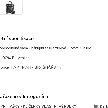
tní specifikace
výhodněná sada - nákupní taška zipová + textilní etue
: 100% Polyester
ýrobce: HARTMAN - BRAŠNÁŘSTVÍ
zařazeno v kategoriích
PNÍ TAŠKY - KLÍČENKY VLASTNÍ VÝROBKY
Dárk