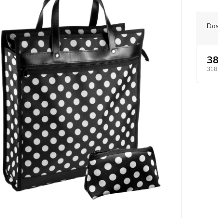
Dos
38
318