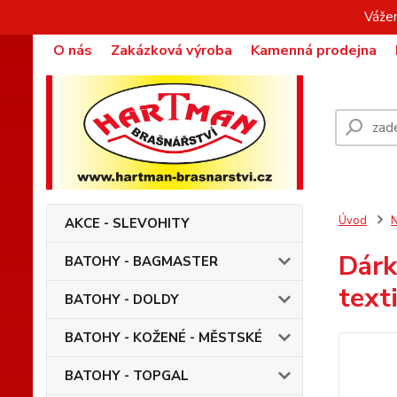
Vážen
O nás
Zakázková výroba
Kamenná prodejna
Úvod
AKCE - SLEVOHITY
Dárk
BATOHY - BAGMASTER
text
BATOHY - DOLDY
BATOHY - KOŽENÉ - MĚSTSKÉ
BATOHY - TOPGAL