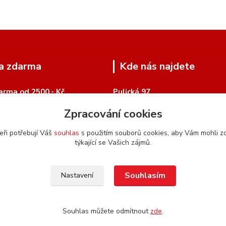
a zdarma
Kde nás najdete
arma od 2500,- Kč
Pulická 97
518 01 Dobruška
Zpracování cookies
Google Mapy
eři potřebují Váš
souhlas
s použitím souborů cookies, aby Vám mohli z
týkající se Vašich zájmů.
Souhlasím
Nastavení
Souhlas můžete odmítnout
zde
.