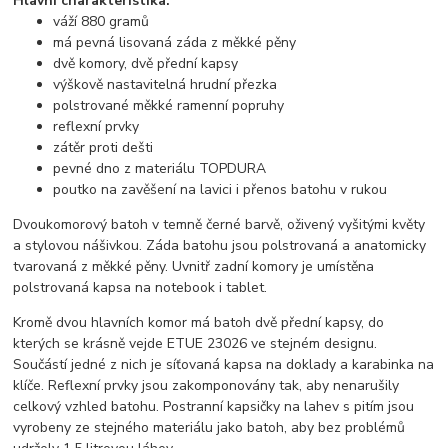
Hlavní charakteristika:
váží 880 gramů
má pevná lisovaná záda z měkké pěny
dvě komory, dvě přední kapsy
výškově nastavitelná hrudní přezka
polstrované měkké ramenní popruhy
reflexní prvky
zátěr proti dešti
pevné dno z materiálu TOPDURA
poutko na zavěšení na lavici i přenos batohu v rukou
Dvoukomorový batoh v temně černé barvě, oživený vyšitými květy
a stylovou nášivkou. Záda batohu jsou polstrovaná a anatomicky
tvarovaná z měkké pěny. Uvnitř zadní komory je umístěna
polstrovaná kapsa na notebook i tablet.
Kromě dvou hlavních komor má batoh dvě přední kapsy, do
kterých se krásně vejde ETUE 23026 ve stejném designu.
Součástí jedné z nich je síťovaná kapsa na doklady a karabinka na
klíče. Reflexní prvky jsou zakomponovány tak, aby nenarušily
celkový vzhled batohu. Postranní kapsičky na lahev s pitím jsou
vyrobeny ze stejného materiálu jako batoh, aby bez problémů