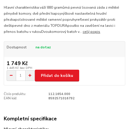
Hlavní charakteristika:váží 880 gramůmá pevná lisovaná záda z měkké
pěnydvě komory, dvě přední kapsyvýškově nastavitelná hrudní
přezkapolstrované měkké ramenní popruhyreflexní prvkyzátěr proti
deštipevné dno z materiálu TOPDURApoutko na zavěšení na lavici i
přenos batohu v rukouDvoukomorový batoh v...
celý popis
Dostupnost
na dotaz
1 749 Kč
1 445 Kč
bez DPH
Přidat do košíku
Číslo produktu:
112.1654.000
EAN kód:
8592571016792
Kompletní specifikace