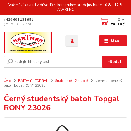
Vážení zákazníci z důvodů rekonstrukce prodejny bude 10.8 - 12.8.
ZAVŘENO
0
ks
+420 604 134 951
za
0 Kč
(Po-Pá, 8 - 17 hod.)
Menu
Hledat
Úvod
BATOHY - TOPGAL
Studentské - 2.stupeň
Černý studentský
batoh Topgal RONY 23026
Černý studentský batoh Topgal
RONY 23026