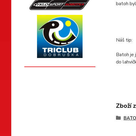
batoh byl
Náš tip:
Batoh je 
do lahvičk
Zboží 
BATO