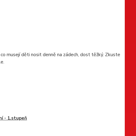
, co musejí děti nosit denně na zádech, dost těžký. Zkuste
le.
ní - 1.stupeň