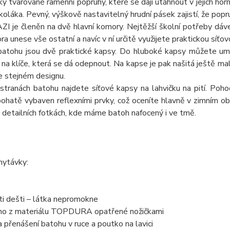
y tvarované ramenní popruhy, které se dají utáhnout v jejich horní
oláka. Pevný, výškově nastavitelný hrudní pásek zajistí, že popr
I je členěn na dvě hlavní komory. Nejtěžší školní potřeby dáve
ra unese vše ostatní a navíc v ní určitě využijete praktickou síťo
batohu jsou dvě praktické kapsy. Do hluboké kapsy můžete umíst
 na klíče, která se dá odepnout. Na kapse je pak našitá ještě ma
 stejném designu.
tranách batohu najdete síťové kapsy na lahvičku na pití. Poho
ohatě vybaven reflexními prvky, což oceníte hlavně v zimním obd
detailních fotkách, kde máme batoh nafocený i ve tmě.
hytávky:
ti dešti – látka nepromokne
no z materiálu TOPDURA opatřené nožičkami
 přenášení batohu v ruce a poutko na lavici