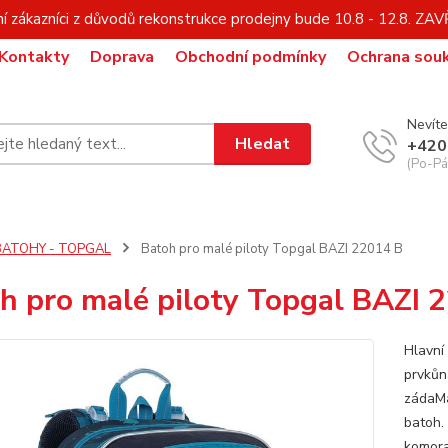
í zákazníci z důvodů rekonstrukce prodejny bude 10.8 - 12.8. Z
Kontakty
Doprava
Obchodní podmínky
Ochrana sou
Nevíte
Hledat
+420
(Po-Pá,
BATOHY - TOPGAL
Batoh pro malé piloty Topgal BAZI 22014 B
h pro malé piloty Topgal BAZI 
Hlavní
prvkůn
zádaMal
batoh.
komora