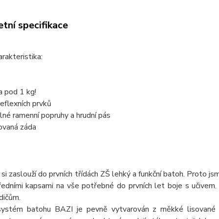
tní specifikace
arakteristika:
a pod 1 kg!
eflexních prvků
lné ramenní popruhy a hrudní pás
sovaná záda
i si zaslouží do prvních třídách ZŠ lehký a funkční batoh. Prot
edními kapsami na vše potřebné do prvních let boje s učivem. 
odičům.
ystém batohu BAZI je pevně vytvarován z měkké lisované pě