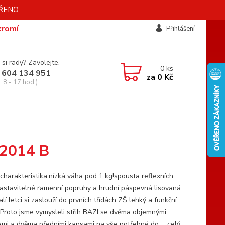
AVŘENO
kromí
Přihlášení
 si rady? Zavolejte.
0
ks
 604 134 951
za
0 Kč
 8 - 17 hod.)
22014 B
 charakteristika:nízká váha pod 1 kg!spousta reflexních
astavitelné ramenní popruhy a hrudní páspevná lisovaná
í letci si zaslouží do prvních třídách ZŠ lehký a funkční
 Proto jsme vymysleli střih BAZI se dvěma objemnými
mi a dvěma předními kapsami na vše potřebné do ...
celý