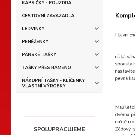
KAPSIČKY - POUZDRA
Komple
CESTOVNÍ ZAVAZADLA
LEDVINKY
Hlavní ch
PENĚŽENKY
PÁNSKÉ TAŠKY
nízká váh
spousta r
TAŠKY PŘES RAMENO
nastavite
pevná li
NÁKUPNÍ TAŠKY - KLÍČENKY
VLASTNÍ VÝROBKY
Malí letc
dvěma př
určitě i r
SPOLUPRACUJEME
Zádový s