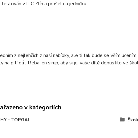
 testován v ITC Zlín a prošel na jedničku
jedním z nejlehčích z naší nabídky, ale ti tak bude se vším učením
y na pití dát třeba jen sirup, aby si jej vaše dítě dopustilo ve ško
zařazeno v kategoriích
HY - TOPGAL
Škol