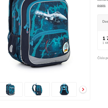
popis
Dos
1 
1 4
Číslo p