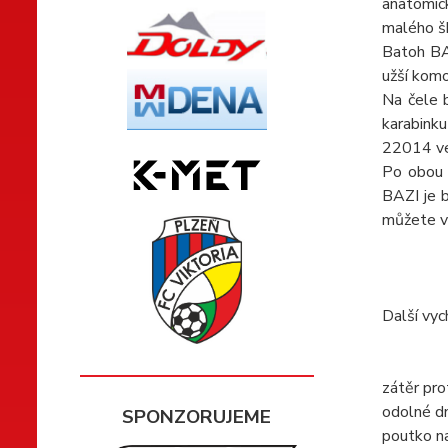
anatomick
malého šk
Batoh BAZ
užší komo
Na čele 
karabinku
22014 ve
Po obou s
BAZI je b
můžete v 
Další vyc
zátěr pro
odolné d
SPONZORUJEME
poutko na