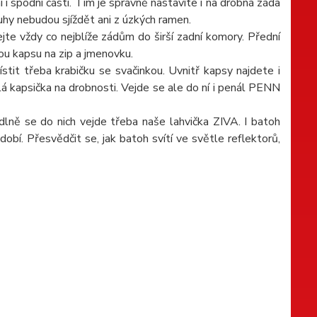
 i spodní části. Tím je správně nastavíte i na drobná záda
uhy nebudou sjíždět ani z úzkých ramen.
jte vždy co nejblíže zádům do širší zadní komory. Přední
vou kapsu na zip a jmenovku.
it třeba krabičku se svačinkou. Uvnitř kapsy najdete i
lá kapsička na drobnosti. Vejde se ale do ní i penál PENN
dlně se do nich vejde třeba naše lahvička ZIVA. I batoh
obí. Přesvědčit se, jak batoh svítí ve světle reflektorů,