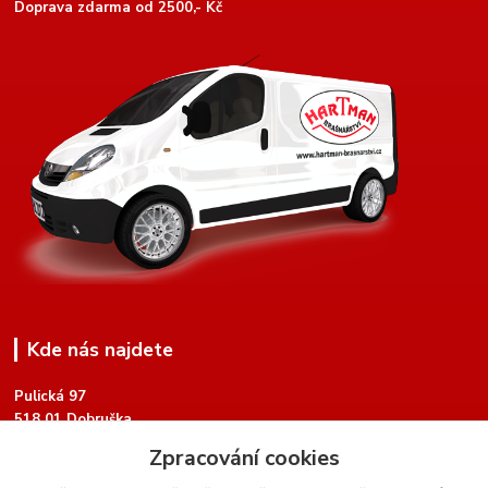
Doprava zdarma od 2500,- Kč
Kde nás najdete
Pulická 97
518 01 Dobruška
Zpracování cookies
Google Mapy