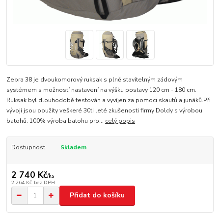
Zebra 38 je dvoukomorový ruksak s plně stavitelným zádovým
systémem s možností nastavení na výšku postavy 120 cm - 180 cm.
Ruksak byl dlouhodobě testován a vyvíjen za pomoci skautů a junáků.Při
vývoji jsou použity veškeré 30ti leté zkušenosti firmy Doldy s výrobou
batohů. 100% výroba batohu pro...
celý popis
Dostupnost
Skladem
2 740 Kč
/
ks
2 264 Kč
bez DPH
Přidat do košíku