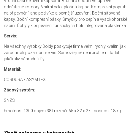
Vrchní část se dvěmi kapsami. Vrchní a spodní vstup. Dvě
oddělitelné komory. Vnitřní celo- plošná kapsa. Kompresní popruh
na připevnění lana pod víko a pevnější uzavření. Boční síťované
kapsy. Boční kompresní pásky. Smyčky pro cepín a vysokohorské
náčiní. Úchyty k připevnění turistických holí. Integrovaná pláštěnka.
Servis:
Na všechny výrobky Doldy poskytuje firma velmi rychlý kvalitní jak
záruční tak pozáruční servis. Samozřejmě není problém dodat
jakékoliv náhradní díly.
Materiál:
CORDURA / ASYMTEX
Zádový systém:
SNZS
hmotnost 1300 objem 38 l rozměr 65 x 32 x 27 nosnost 18 kg
Zboží zařazeno v kategoriích