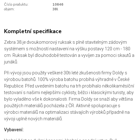
Číslo produktu:
10646
objem:
38l
Kompletní specifikace
Zebra 38 je dvoukomorový ruksak s plně stavitelným zádovým
systémem s možností nastavení na výšku postavy 120 cm - 180
cm. Ruksak byl dlouhodobě testován a vyvíjen za pomoci skautů a
junáků.
Při vývoji jsou použity veškeré 30ti leté zkušenosti firmy Doldy s
výrobou batohů. 100% výroba batohu probíhá výhradně v České
Republice. Před uvedením batohu na trh probíhalo několikaměsíční
testovaní s našimi nejlepšími cyklisty, běžci i klasickými turisty, aby
bylo vyladěno vše k dokonalosti. Firma Doldy se snaží aby většina
použitých materiálů pocházela z ČR. Aktivně spolupracuje s
výrobci materiálů na optimalizaci stávajícíh výrobků případně na
vývoji uplně nových materiálů.
Vybavení: