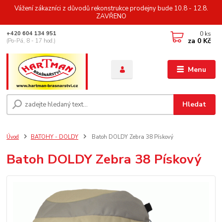
Vážení zákazníci z důvodů rekonstrukce prodejny bude 10.8 - 12.8.
ZAVŘENO
0
ks
+420 604 134 951
za
0 Kč
(Po-Pá, 8 - 17 hod.)
Menu
Hledat
Úvod
BATOHY - DOLDY
Batoh DOLDY Zebra 38 Pískový
Batoh DOLDY Zebra 38 Pískový