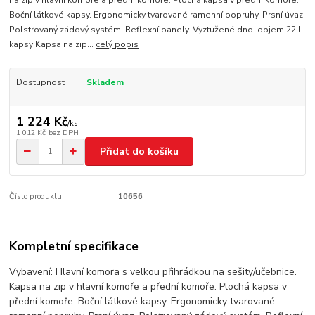
Boční látkové kapsy. Ergonomicky tvarované ramenní popruhy. Prsní úvaz.
Polstrovaný zádový systém. Reflexní panely. Vyztužené dno. objem 22 l
kapsy Kapsa na zip...
celý popis
Dostupnost
Skladem
1 224 Kč
/
ks
1 012 Kč
bez DPH
Přidat do košíku
Číslo produktu:
10656
Kompletní specifikace
Vybavení: Hlavní komora s velkou přihrádkou na sešity/učebnice.
Kapsa na zip v hlavní komoře a přední komoře. Plochá kapsa v
přední komoře. Boční látkové kapsy. Ergonomicky tvarované