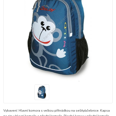
Vybavení: Hlavní komora s velkou přihrádkou na sešity/učebnice. Kapsa
na zip v hlavní komoře a přední komoře. Plochá kapsa v přední komoře.