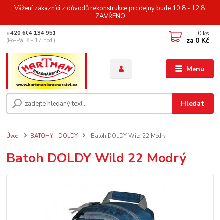
Vážení zákazníci z důvodů rekonstrukce prodejny bude 10.8 - 12.8.
ZAVŘENO
0
ks
+420 604 134 951
za
0 Kč
(Po-Pá, 8 - 17 hod.)
Menu
Hledat
Úvod
BATOHY - DOLDY
Batoh DOLDY Wild 22 Modrý
Batoh DOLDY Wild 22 Modrý