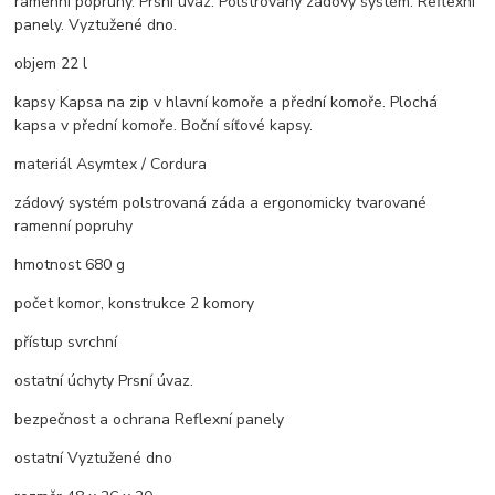
ramenní popruhy. Prsní úvaz. Polstrovaný zádový systém. Reflexní
panely. Vyztužené dno.
objem 22 l
kapsy Kapsa na zip v hlavní komoře a přední komoře. Plochá
kapsa v přední komoře. Boční síťové kapsy.
materiál Asymtex / Cordura
zádový systém polstrovaná záda a ergonomicky tvarované
ramenní popruhy
hmotnost 680 g
počet komor, konstrukce 2 komory
přístup svrchní
ostatní úchyty Prsní úvaz.
bezpečnost a ochrana Reflexní panely
ostatní Vyztužené dno