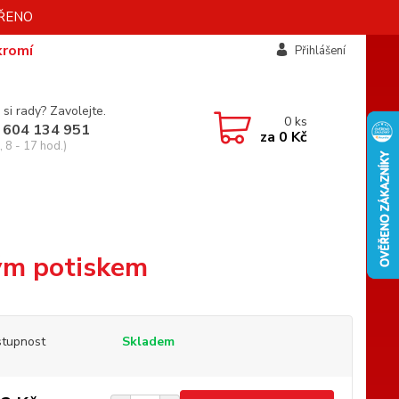
AVŘENO
kromí
Přihlášení
 si rady? Zavolejte.
0
ks
 604 134 951
za
0 Kč
 8 - 17 hod.)
ým potiskem
tupnost
Skladem