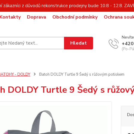
í zákazníci z důvodů rekonstrukce prodejny bude 10.8 - 12.8. Z
Kontakty
Doprava
Obchodní podmínky
Ochrana sou
Nevíte
Hledat
+420
(Po-Pá,
BATOHY - DOLDY
Batoh DOLDY Turtle 9 Šedý s růžovým potiskem
h DOLDY Turtle 9 Šedý s růžov
Dos