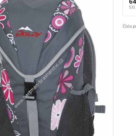
64
531
Číslo p