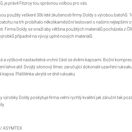
̊, je právě Fitzroy tou správnou volbou pro vás.
 jsou použity veškeré 30ti leté zkušenosti firmy Doldy s výrobou batohů
tohu na trh probíhalo několikaměsíční testovaní s našimi nejlepšími cykl
i. Firma Doldy se snaží aby většina použitých materiálů pocházela z ČR.
výrobků případně na vývoji uplně nových materiálů.
á a výškově nastavitelná vrchní část se dvěmi kapsami. Boční kompres
ní lahve atd. Dvojtý silonový límec zaručující dokonalé uzavření ruksaku
 kapsa. Pláštěnka ukrytá ve dně ruksaku.
 výrobky Doldy poskytuje firma velmi rychlý kvalitní jak záruční tak poz
ly.
 / ASYMTEX