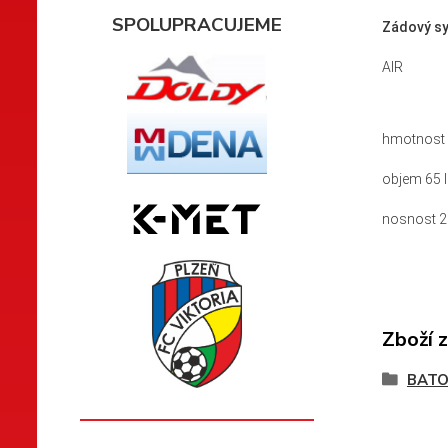
SPOLUPRACUJEME
Zádový s
AIR
hmotnost 
objem 65 l
nosnost 2
Zboží 
BATO