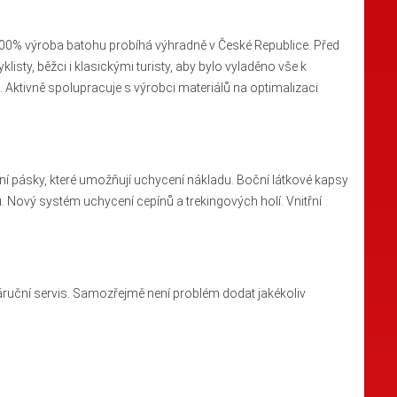
. 100% výroba batohu probíhá výhradně v České Republice. Před
isty, běžci i klasickými turisty, aby bylo vyladěno vše k
 Aktivně spolupracuje s výrobci materiálů na optimalizaci
ní pásky, které umožňují uchycení nákladu. Boční látkové kapsy
. Nový systém uchycení cepínů a trekingových holí. Vnitřní
áruční servis. Samozřejmě není problém dodat jakékoliv