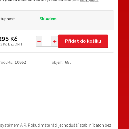
tupnost
Skladem
295 Kč
Přidat do košíku
23 Kč
bez DPH
roduktu:
10652
objem:
65l
ystémem AIR. Pokud máte rádi jednodušší stabilní batoh bez