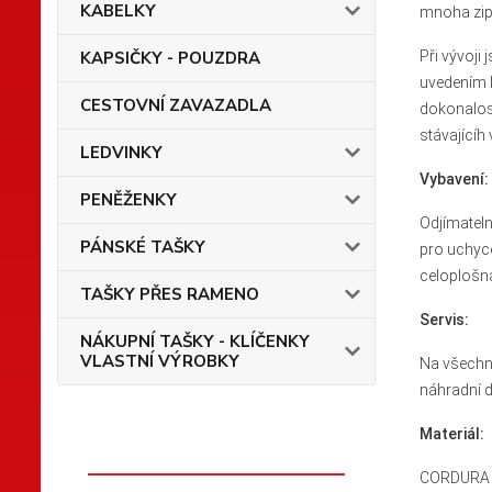
KABELKY
mnoha zipu
KAPSIČKY - POUZDRA
Při vývoji
uvedením ba
CESTOVNÍ ZAVAZADLA
dokonalost
stávajícíh 
LEDVINKY
Vybavení:
PENĚŽENKY
Odjímateln
PÁNSKÉ TAŠKY
pro uchyce
celoplošná
TAŠKY PŘES RAMENO
Servis:
NÁKUPNÍ TAŠKY - KLÍČENKY
VLASTNÍ VÝROBKY
Na všechny
náhradní dí
Materiál:
CORDURA