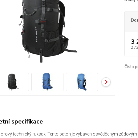
Dos
3 
2 7
Číslo p
tní specifikace
rový technický ruksak. Tento batoh je vybaven osvědčeným zádovým s