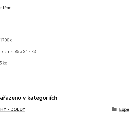
ystém:
1700 g
 rozměr 85 x 34 x 33
5 kg
zařazeno v kategoriích
HY - DOLDY
Expe