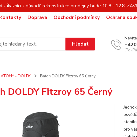
í zákazníci z důvodů rekonstrukce prodejny bude 10.8 - 12.8. Z
Kontakty
Doprava
Obchodní podmínky
Ochrana sou
Nevíte
Hledat
+420
(Po-Pá,
BATOHY - DOLDY
Batoh DOLDY Fitzroy 65 Černý
h DOLDY Fitzroy 65 Černý
Jednok
osvěd
stabiln
pro vás
Doldy 