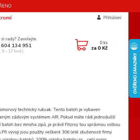
AVŘENO
kromí
Přihlášení
 si rady? Zavolejte.
0
ks
 604 134 951
za
0 Kč
 8 - 17 hod.)
omorový technický ruksak. Tento batoh je vybaven
čeným zádovým systémem AIR. Pokud máte rádi jednodušší
í batoh bez mnoha zipů, je právě Fitzroy tou správnou volbou
.Při vývoji jsou použity veškeré 30ti leté zkušenosti firmy
s výrobou batohů. 100% výroba batohu pr...
celý popis