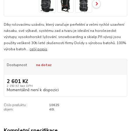
Díky rolovacímu uzávěru, který zaručuje perfektní a velmi rychlé uzavření
ruksaku, své výbavě, systému zad a tvaru je ideální na horolezecké
výstupy, vysokohorské lyžování, snowboarding a skialp.Při vývoji jsou
použity veškeré 30ti leté zkušenosti firmy Doldy s výrobou batohů. 100%
výroba batoh...
celý popis
Dostupnost
na dotaz
2 601 Kč
2 150 Kč
bez DPH
Momentálně není k dispozici
Číslo produktu:
10625
objem:
40l
Kompletní specifikace