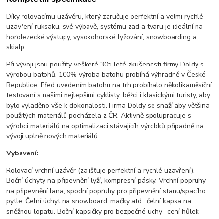
Díky rolovacímu uzávěru, který zaručuje perfektní a velmi rychlé
uzavření ruksaku, své výbavě, systému zad a tvaru je ideální na
horolezecké výstupy, vysokohorské lyžování, snowboarding a
skialp.
Při vývoji jsou použity veškeré 30ti leté zkušenosti firmy Doldy s
výrobou batohů. 100% výroba batohu probíhá výhradně v České
Republice. Před uvedením batohu na trh probíhalo několikaměsíční
testovaní s našimi nejlepšími cyklisty, běžci i klasickými turisty, aby
bylo vyladěno vše k dokonalosti. Firma Doldy se snaží aby většina
použitých materiálů pocházela z ČR. Aktivně spolupracuje s
výrobci materiálů na optimalizaci stávajícíh výrobků případně na
vývoji uplně nových materiálů.
Vybavení:
Rolovací vrchní uzávěr (zajišťuje perfektní a rychlé uzavření).
Boční úchyty na připevnění lyží, kompresní pásky. Vrchní popruhy
na připevnění lana, spodní popruhy pro připevnění stanu/spacího
pytle. Čelní úchyt na snowboard, mačky atd., čelní kapsa na
sněžnou lopatu. Boční kapsičky pro bezpečné uchy- cení hůlek