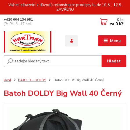
Vážení zákazníci z důvodů rekonstrukce prodejny bude 10.8 - 12.8.
ZAVŘENO
0
ks
+420 604 134 951
za
0 Kč
(Po-Pá, 8 - 17 hod.)
Menu
Hledat
Úvod
BATOHY - DOLDY
Batoh DOLDY Big Wall 40 Černý
Batoh DOLDY Big Wall 40 Černý