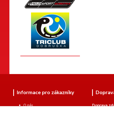
Informace pro zákazníky
Doprav
O nás
Doprava zd
Zakázková výroba