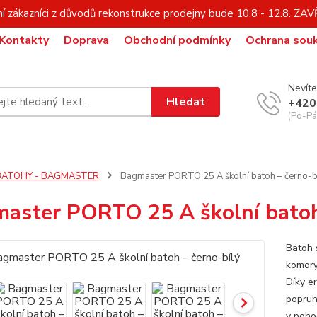
í zákazníci z důvodů rekonstrukce prodejny bude 10.8 - 12.8. Z
Kontakty
Doprava
Obchodní podmínky
Ochrana sou
Nevíte
Hledat
+420
(Po-Pá,
BATOHY - BAGMASTER
Bagmaster PORTO 25 A školní batoh – černo-b
aster PORTO 25 A školní batoh
Batoh 
komory
Díky e
popruhů
v poho