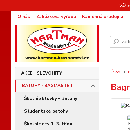
Vážen
O nás
Zakázková výroba
Kamenná prodejna
Úvod
AKCE - SLEVOHITY
Bagm
BATOHY - BAGMASTER
Školní aktovky - Batohy
Studentské batohy
Školní sety 1.-3. třída