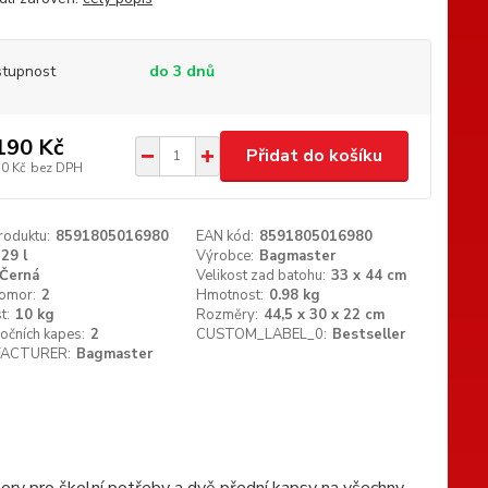
tupnost
do 3 dnů
190 Kč
Přidat do košíku
10 Kč
bez DPH
roduktu:
8591805016980
EAN kód:
8591805016980
29 l
Výrobce:
Bagmaster
Černá
Velikost zad batohu:
33 x 44 cm
komor:
2
Hmotnost:
0.98 kg
t:
10 kg
Rozměry:
44,5 x 30 x 22 cm
očních kapes:
2
CUSTOM_LABEL_0:
Bestseller
ACTURER:
Bagmaster
ry pro školní potřeby a dvě přední kapsy na všechny