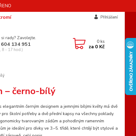
AVŘENO
kromí
Přihlášení
 si rady? Zavolejte.
0
ks
 604 134 951
za
0 Kč
 8 - 17 hod.)
ílý
 – černo-bílý
s elegantním černým designem a jemnými bílými květy má dvě
 pro školní potřeby a dvě přední kapsy na všechny poklady.
rgonomicky tvarovaným zádům a pohodlným ramenním
m je ideální pro dívky ve 3.–5. třídě, které chtějí být stylové a
dlí zároveň.
celý popis