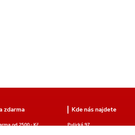
a zdarma
Kde nás najdete
arma od 2500,- Kč
Pulická 97
518 01 Dobruška