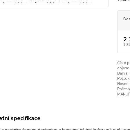
Dos
2 
1 8
Číslo p
objem:
Barva:
Počet 
Nosnos
Počet b
MANUF
tní specifikace
elegantním černým designem a jemnými bílými květy má dvě komo