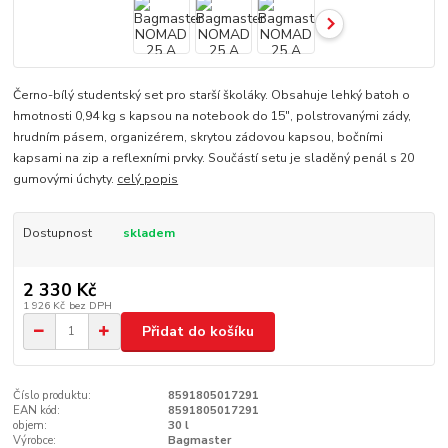
Černo-bílý studentský set pro starší školáky. Obsahuje lehký batoh o
hmotnosti 0,94 kg s kapsou na notebook do 15", polstrovanými zády,
hrudním pásem, organizérem, skrytou zádovou kapsou, bočními
kapsami na zip a reflexními prvky. Součástí setu je sladěný penál s 20
gumovými úchyty.
celý popis
Dostupnost
skladem
2 330 Kč
1 926 Kč
bez DPH
Přidat do košíku
Číslo produktu:
8591805017291
EAN kód:
8591805017291
objem:
30 l
Výrobce:
Bagmaster