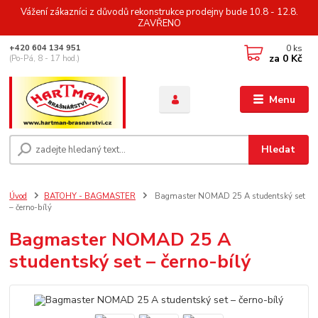
Vážení zákazníci z důvodů rekonstrukce prodejny bude 10.8 - 12.8.
ZAVŘENO
0
ks
+420 604 134 951
za
0 Kč
(Po-Pá, 8 - 17 hod.)
Menu
Hledat
Úvod
BATOHY - BAGMASTER
Bagmaster NOMAD 25 A studentský set
– černo-bílý
Bagmaster NOMAD 25 A
studentský set – černo-bílý