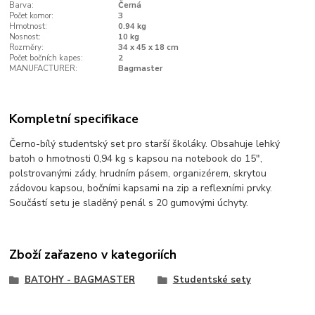
Barva:
Černá
Počet komor:
3
Hmotnost:
0.94 kg
Nosnost:
10 kg
Rozměry:
34 x 45 x 18 cm
Počet bočních kapes:
2
MANUFACTURER:
Bagmaster
Kompletní specifikace
Černo-bílý studentský set pro starší školáky. Obsahuje lehký
batoh o hmotnosti 0,94 kg s kapsou na notebook do 15",
polstrovanými zády, hrudním pásem, organizérem, skrytou
zádovou kapsou, bočními kapsami na zip a reflexními prvky.
Součástí setu je sladěný penál s 20 gumovými úchyty.
Zboží zařazeno v kategoriích
BATOHY - BAGMASTER
Studentské sety