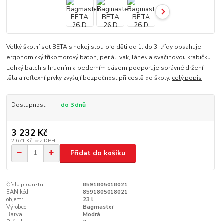
Velký školní set BETA s hokejistou pro děti od 1. do 3. třídy obsahuje
ergonomický tříkomorový batoh, penál, vak, láhev a svačinovou krabičku.
Lehký batoh s hrudním a bederním pásem podporuje správné držení
těla a reflexní prvky zvyšují bezpečnost při cestě do školy.
celý popis
Dostupnost
do 3 dnů
3 232 Kč
2 671 Kč
bez DPH
Přidat do košíku
Číslo produktu:
8591805018021
EAN kód:
8591805018021
objem:
23 l
Výrobce:
Bagmaster
Barva:
Modrá