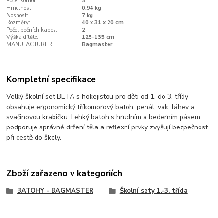
Počet komor:
3
Hmotnost:
0.94 kg
Nosnost:
7 kg
Rozměry:
40 x 31 x 20 cm
Počet bočních kapes:
2
Výška dítěte:
125-135 cm
MANUFACTURER:
Bagmaster
Kompletní specifikace
Velký školní set BETA s hokejistou pro děti od 1. do 3. třídy
obsahuje ergonomický tříkomorový batoh, penál, vak, láhev a
svačinovou krabičku. Lehký batoh s hrudním a bederním pásem
podporuje správné držení těla a reflexní prvky zvyšují bezpečnost
při cestě do školy.
Zboží zařazeno v kategoriích
BATOHY - BAGMASTER
Školní sety 1.-3. třída