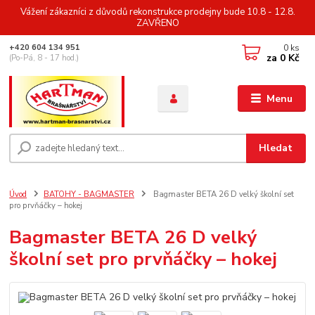
Vážení zákazníci z důvodů rekonstrukce prodejny bude 10.8 - 12.8.
ZAVŘENO
0
ks
+420 604 134 951
za
0 Kč
(Po-Pá, 8 - 17 hod.)
Menu
Hledat
Úvod
BATOHY - BAGMASTER
Bagmaster BETA 26 D velký školní set
pro prvňáčky – hokej
Bagmaster BETA 26 D velký
školní set pro prvňáčky – hokej