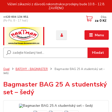
Vážení zákazníci z důvodů rekonstrukce prodejny bude 10.8 - 12.8.
ZAVŘENO
0
ks
+420 604 134 951
za
0 Kč
(Po-Pá, 8 - 17 hod.)
Menu
Hledat
Úvod
BATOHY - BAGMASTER
Bagmaster BAG 25 A studentský set –
šedý
Bagmaster BAG 25 A studentský
set – šedý