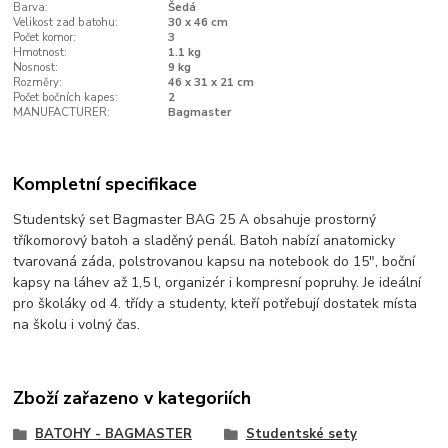
Barva:
Šedá
Velikost zad batohu:
30 x 46 cm
Počet komor:
3
Hmotnost:
1.1 kg
Nosnost:
9 kg
Rozměry:
46 x 31 x 21 cm
Počet bočních kapes:
2
MANUFACTURER:
Bagmaster
Kompletní specifikace
Studentský set Bagmaster BAG 25 A obsahuje prostorný
tříkomorový batoh a sladěný penál. Batoh nabízí anatomicky
tvarovaná záda, polstrovanou kapsu na notebook do 15", boční
kapsy na láhev až 1,5 l, organizér i kompresní popruhy. Je ideální
pro školáky od 4. třídy a studenty, kteří potřebují dostatek místa
na školu i volný čas.
Zboží zařazeno v kategoriích
BATOHY - BAGMASTER
Studentské sety