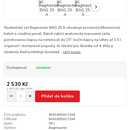
Studentský set Bagmaster BAG 25 A obsahuje prostorný tříkomorový
batoh a sladěný penál. Batoh nabízí anatomicky tvarovaná záda,
polstrovanou kapsu na notebook do 15", boční kapsy na láhev až 1,5 l,
organizér i kompresní popruhy. Je ideální pro školáky od 4. třídy a
studenty, kteří potřebují dostatek...
celý popis
Dostupnost
skladem
2 530 Kč
2 091 Kč
bez DPH
Přidat do košíku
Číslo produktu:
8591805017246
EAN kód:
8591805017246
objem:
30 l
Výrobce:
Bagmaster